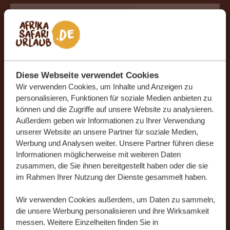
Deutschland
+49
Land
*
Deutschland
Diese Webseite verwendet Cookies
Wir verwenden Cookies, um Inhalte und Anzeigen zu
personalisieren, Funktionen für soziale Medien anbieten zu
Ich möchte den Newsletter mit Reise-News
können und die Zugriffe auf unsere Website zu analysieren.
und Inspirationen für meinen nächsten
Außerdem geben wir Informationen zu Ihrer Verwendung
unvergesslichen Urlaub erhalten.
unserer Website an unsere Partner für soziale Medien,
Werbung und Analysen weiter. Unsere Partner führen diese
Informationen möglicherweise mit weiteren Daten
zusammen, die Sie ihnen bereitgestellt haben oder die sie
im Rahmen Ihrer Nutzung der Dienste gesammelt haben.
Wir verwenden Cookies außerdem, um Daten zu sammeln,
Durch die Übermittlung Ihrer Daten stimmen Sie zu, dass
die unsere Werbung personalisieren und ihre Wirksamkeit
unser Team Sie gemäß unserer
Datenschutzerklärung
und
messen. Weitere Einzelheiten finden Sie in