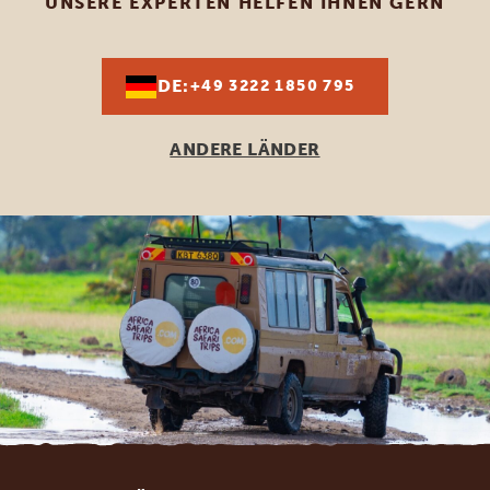
UNSERE EXPERTEN HELFEN IHNEN GERN
DE:
+49 3222 1850 795
ANDERE LÄNDER
Footer