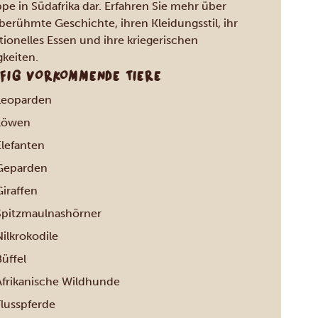
pe in Südafrika dar. Erfahren Sie mehr über
 berühmte Geschichte, ihren Kleidungsstil, ihr
itionelles Essen und ihre kriegerischen
gkeiten.
FIG VORKOMMENDE TIERE
Leoparden
Löwen
Elefanten
Geparden
Giraffen
Spitzmaulnashörner
Nilkrokodile
üffel
Afrikanische Wildhunde
Flusspferde