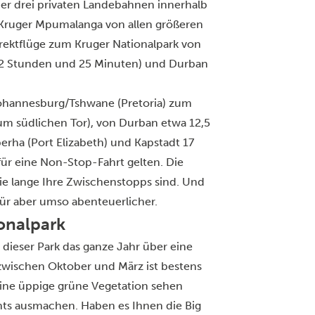
 der drei privaten Landebahnen innerhalb
n Kruger Mpumalanga von allen größeren
Direktflüge zum Kruger Nationalpark von
(2 Stunden und 25 Minuten) und Durban
Johannesburg/Tshwane (Pretoria) zum
zum südlichen Tor), von Durban etwa 12,5
ha (Port Elizabeth) und Kapstadt 17
für eine Non-Stop-Fahrt gelten. Die
wie lange Ihre Zwischenstopps sind. Und
für aber umso abenteuerlicher.
ionalpark
 dieser Park das ganze Jahr über eine
zwischen Oktober und März ist bestens
ine üppige grüne Vegetation sehen
chts ausmachen. Haben es Ihnen die Big