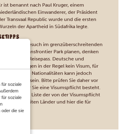
Er ist benannt nach Paul Kruger, einem
niederländischen Einwanderer, der Präsident
der Transvaal Republic wurde und die ersten
urzeln der Apartheid in Südafrika legte.
SETIPPS
 Sie einen Besuch im grenzüberschreitenden
t Limpopo Transfrontier Park planen, denken
bitte an Ihren Reisepass. Deutsche und
eizer benötigen in der Regel kein Visum, für
immte andere Nationalitäten kann jedoch
s erforderlich sein. Bitte prüfen Sie daher vor
für soziale
eantritt, ob für Sie eine Visumspflicht besteht.
 Außerdem
 finden Sie die Liste der von der Visumspflicht
für soziale
üdafrika
befreiten Länder und hier die für
en
ambik
.
oder die sie