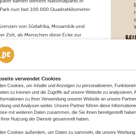
päter kamen weitere Nationalparks in
ark nun fast 100.000 Quadratkilometer
 Grenzen von Südafrika, Mosambik und
W
 Zeit, als Menschen diese Ecke zur
REI
Wenn
Grea
Sie 
cher Siedler, die als „Buren“ oder
Schw
sie dann Transvaal Republic nannten.
best
seite verwendet Cookies
vat vorgeschlagen und später von Paul
eine
en Cookies, um Inhalte und Anzeigen zu personalisieren, Funktionen 
prominenteste politische Persönlichkeit
Reis
eten zu können und die Zugriffe auf unsere Website zu analysieren.
Hier
sident der Partei. Er verstarb 1904 und
nformationen zu Ihrer Verwendung unserer Website an unsere Partner 
für
S
bung und Analysen weiter. Unsere Partner führen diese Information
Mos
ise mit weiteren Daten zusammen, die Sie ihnen bereitgestellt haben 
it Afrika als Wiege der Menschheit kann
Ihrer Nutzung der Dienste gesammelt haben.
en alter menschlicher Siedlungen oder
der San, ein Jäger- und Sammlerstamm,
den Cookies außerdem, um Daten zu sammeln, die unsere Werbung