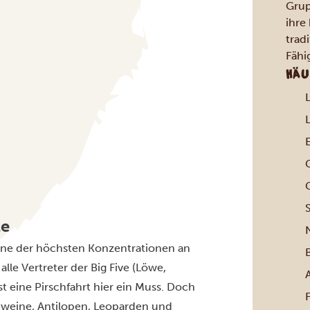
Grup
ihre
trad
Fähi
HÄU
te
eine der höchsten Konzentrationen an
B
alle Vertreter der Big Five (Löwe,
st eine Pirschfahrt hier ein Muss. Doch
chweine, Antilopen, Leoparden und