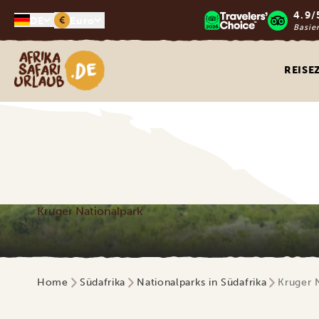
4.9/
€
DE
Euro
Basie
Afrika Safari Urlaub
REISE
Kruger Nationalpark
Home
Südafrika
Nationalparks in Südafrika
Kruger 