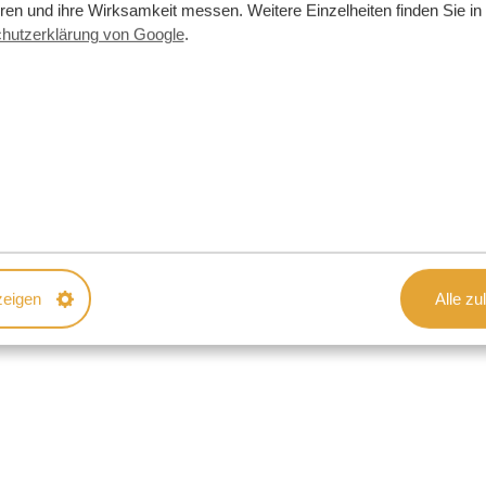
eren und ihre Wirksamkeit messen. Weitere Einzelheiten finden Sie in
t gilt. Sie streifen seit mehr als 20.000
hutzerklärung von Google
.
esen: 20.000 Jahre!
zeigen
Alle zu