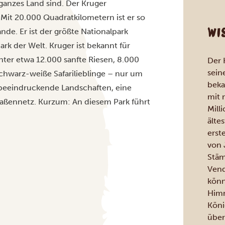
 ganzes Land sind. Der Kruger
 Mit 20.000 Quadratkilometern ist er so
WI
nde. Er ist der größte Nationalpark
rk der Welt. Kruger ist bekannt für
unter etwa 12.000 sanfte Riesen, 8.000
Der K
sein
chwarz-weiße Safarilieblinge – nur um
beka
beeindruckende Landschaften, eine
mit 
raßennetz. Kurzum: An diesem Park führt
Mill
älte
erst
von 
Stäm
Vend
könn
Himm
Köni
über