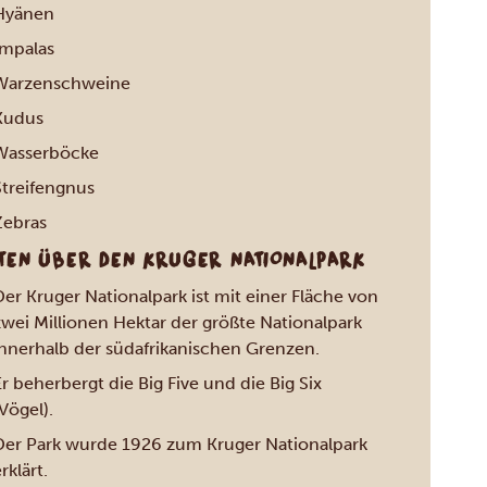
Hyänen
Impalas
Warzenschweine
Kudus
Wasserböcke
Streifengnus
Zebras
TEN ÜBER DEN KRUGER NATIONALPARK
er Kruger Nationalpark ist mit einer Fläche von
zwei Millionen Hektar der größte Nationalpark
innerhalb der südafrikanischen Grenzen.
r beherbergt die Big Five und die Big Six
Vögel).
Der Park wurde 1926 zum Kruger Nationalpark
rklärt.