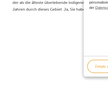
personalisi
der als die älteste überlebende indigene Kultur der Wel
der
Datensc
Jahren durch dieses Gebiet. Ja, Sie haben richtig gel
Details 