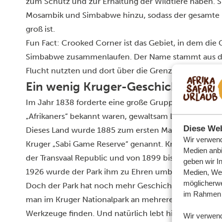
zum Schutz und zur Erhaltung der Wildtiere haben. S
Mosambik und Simbabwe hinzu, sodass der gesamte P
groß ist.
Fun Fact: Crooked Corner ist das Gebiet, in dem die
Simbabwe zusammenlaufen. Der Name stammt aus der
Flucht nutzten und dort über die Grenze sprangen.
Ein wenig Kruger-Geschichte
Im Jahr 1838 forderte eine große Gruppe niederländis
„Afrikaners“ bekannt waren, gewaltsam Land ein, das 
Diese Web
Dieses Land wurde 1885 zum ersten Mal als Wildreser
Wir verwend
Kruger „Sabi Game Reserve“ genannt. Kruger war die 
Medien anbi
der Transvaal Republic und von 1899 bis 1902 der Prä
geben wir I
1926 wurde der Park ihm zu Ehren umbenannt.
Medien, Wer
möglicherwe
Doch der Park hat noch mehr Geschichte zu bieten. M
im Rahmen 
man im Kruger Nationalpark an mehreren Orten Spur
Werkzeuge finden. Und natürlich lebt hier das Volk 
Wir verwen