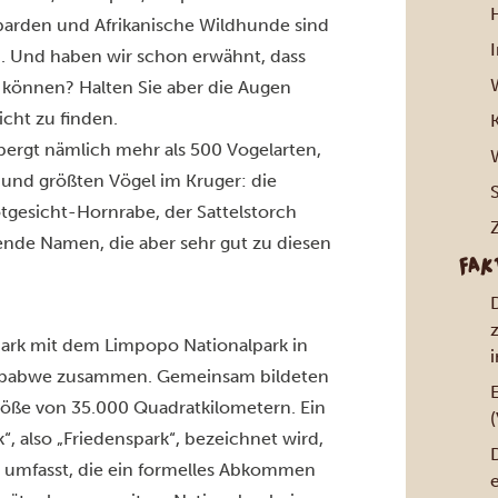
arden und Afrikanische Wildhunde sind
en. Und haben wir schon erwähnt, dass
 können? Halten Sie aber die Augen
icht zu finden.
rbergt nämlich mehr als 500 Vogelarten,
 und größten Vögel im Kruger: die
otgesicht-Hornrabe, der Sattelstorch
ende Namen, die aber sehr gut zu diesen
FAK
D
ark mit dem Limpopo Nationalpark in
mbabwe zusammen. Gemeinsam bildeten
E
Größe von 35.000 Quadratkilometern. Ein
(
, also „Friedenspark“, bezeichnet wird,
 umfasst, die ein formelles Abkommen
e