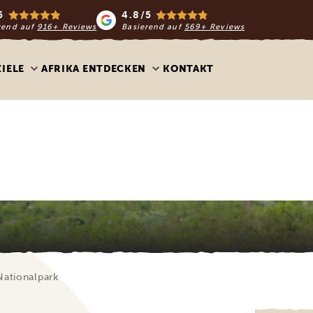
5
4.8/5
rend auf
916+ Reviews
Basierend auf
569+ Reviews
ZIELE
AFRIKA ENTDECKEN
KONTAKT
Nationalpark