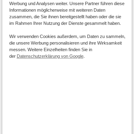
Berlin: -2 Stunden (bei Winterzeit) -1 Stunde (bei
Werbung und Analysen weiter. Unsere Partner führen diese
Informationen möglicherweise mit weiteren Daten
Sommerzeit)
New York: -8 Stunden
London: -3
zusammen, die Sie ihnen bereitgestellt haben oder die sie
Stunden
Los Angeles: -11 Stunden
Hongkong: +5
im Rahmen Ihrer Nutzung der Dienste gesammelt haben.
Stunden
Sydney: +8 Stunden
Bargeld
Wir verwenden Cookies außerdem, um Daten zu sammeln,
die unsere Werbung personalisieren und ihre Wirksamkeit
Die offizielle Währung Kenias ist der kenianische
messen. Weitere Einzelheiten finden Sie in
Schilling, auch wenn die Hotels in der Regel auch US-
der
Datenschutzerklärung von Google
.
Dollar und Euro akzeptieren. Auch Zahlungen mit
Kreditkarten sind an vielen Orten möglich. Es
empfiehlt sich jedoch, zumindest einige Schillinge für
kleinere und lokale Zahlungen zur Hand zu haben.