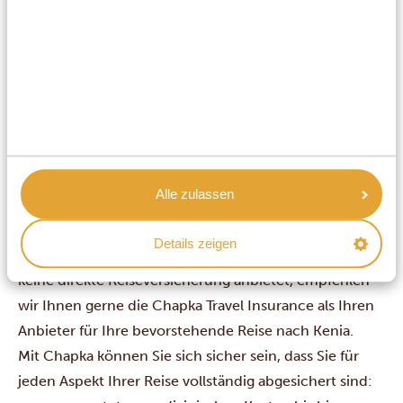
Sicherheit geht vor: Vergessen Sie
Ihre Reiseversicherung nicht
Wenn es darum geht, das Abenteuer Ihrer Träume in
Kenia zu beginnen, hat Ihre Sicherheit für uns oberste
Alle zulassen
Priorität! Deshalb bitten wir alle Reisenden dringend,
vor Reiseantritt eine umfangreiche Reiseversicherung
Details zeigen
abzuschließen. Obwohl Afrika Safari Urlaub selbst
keine direkte Reiseversicherung anbietet, empfehlen
wir Ihnen gerne die
Chapka Travel Insurance
als Ihren
Anbieter für Ihre bevorstehende Reise nach Kenia.
Mit Chapka können Sie sich sicher sein, dass Sie für
jeden Aspekt Ihrer Reise vollständig abgesichert sind: