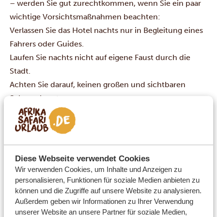
– werden Sie gut zurechtkommen, wenn Sie ein paar
wichtige Vorsichtsmaßnahmen beachten:
Verlassen Sie das Hotel nachts nur in Begleitung eines
Fahrers oder Guides.
Laufen Sie nachts nicht auf eigene Faust durch die
Stadt.
Achten Sie darauf, keinen großen und sichtbaren
Schmuck zu tragen.
Behalten Sie Ihre Wertsachen im Auge und eng am
Körper – oder lassen Sie sie gleich im Hotel-Safe.
Zeitunterschiede
Da Kenia beinahe auf dem gleichen Längengrad liegt
Diese Webseite verwendet Cookies
wie Deutschland, ist der Zeitunterschied nicht sehr
Wir verwenden Cookies, um Inhalte und Anzeigen zu
personalisieren, Funktionen für soziale Medien anbieten zu
gravierend. Schön für Sie, wenn Sie Ihren Liebsten mit
können und die Zugriffe auf unsere Website zu analysieren.
einem Videoanruf zeigen möchten, wo Sie gerade
Außerdem geben wir Informationen zu Ihrer Verwendung
sind.
unserer Website an unsere Partner für soziale Medien,