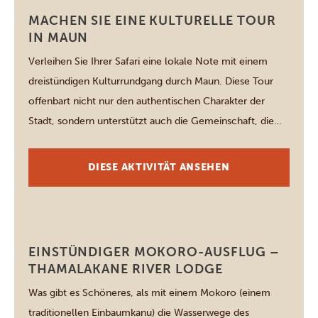
Maun
MACHEN SIE EINE KULTURELLE TOUR
IN MAUN
Verleihen Sie Ihrer Safari eine lokale Note mit einem
dreistündigen Kulturrundgang durch Maun. Diese Tour
offenbart nicht nur den authentischen Charakter der
Stadt, sondern unterstützt auch die Gemeinschaft, die
dahinter steht. Stellen Sie sich Eselskarren vor, die
vorbeiholpern, Straßenverkäufer, die ihre Waren
DIESE AKTIVITÄT ANSEHEN
anpreisen, farbenfrohe Street-Art und jede Menge
Alltagsmomente, die Botswana zum Leben erwecken. In
[…]
Maun
EINSTÜNDIGER MOKORO-AUSFLUG –
THAMALAKANE RIVER LODGE
Was gibt es Schöneres, als mit einem Mokoro (einem
traditionellen Einbaumkanu) die Wasserwege des