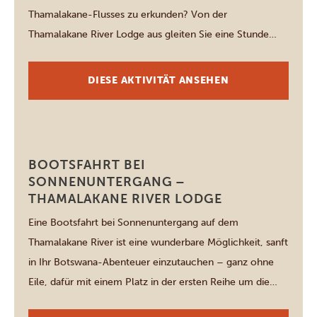
Thamalakane-Flusses zu erkunden? Von der
Thamalakane River Lodge aus gleiten Sie eine Stunde
lang (es gibt auch längere Ausflüge!) lautlos an den von
Schilf gesäumten Ufern entlang. Begleitet werden Sie
DIESE AKTIVITÄT ANSEHEN
von einem erfahrenen Staker, der genau weiß, wo sich
die verborgenen […]
Maun
BOOTSFAHRT BEI
SONNENUNTERGANG –
THAMALAKANE RIVER LODGE
Eine Bootsfahrt bei Sonnenuntergang auf dem
Thamalakane River ist eine wunderbare Möglichkeit, sanft
in Ihr Botswana-Abenteuer einzutauchen – ganz ohne
Eile, dafür mit einem Platz in der ersten Reihe um die
afrikanische „goldene Stunde“ zu genießen. Diese