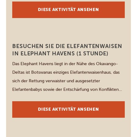
Okavango-Delta, entstand das Projekt aus der einfachen
DIESE AKTIVITÄT ANSEHEN
Idee ein nachhaltiges Einkommen zu schaffen, indem sie
das tun, […]
Maun
BESUCHEN SIE DIE ELEFANTENWAISEN
IN ELEPHANT HAVENS (1 STUNDE)
Das Elephant Havens liegt in der Nähe des Okavango-
Deltas ist Botswanas einziges Elefantenwaisenhaus, das
sich der Rettung verwaister und ausgesetzter
Elefantenbabys sowie der Entschärfung von Konflikten
zwischen Mensch und Elefant widmet. Die Pflege junger
Elefanten ist keine leichte Aufgabe. Sie sind unglaublich
DIESE AKTIVITÄT ANSEHEN
empfindlich und müssen alle drei Stunden mit der
Flasche gefüttert werden, wobei sie […]