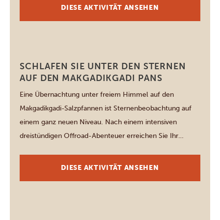
gemütliche, einstündige Motorbootfahrt startet um
DIESE AKTIVITÄT ANSEHEN
17:30 Uhr an der Thamalakane River Lodge und sorgt für
einen wunderschönen Auftakt. […]
Boteti River
SCHLAFEN SIE UNTER DEN STERNEN
AUF DEN MAKGADIKGADI PANS
Eine Übernachtung unter freiem Himmel auf den
Makgadikgadi-Salzpfannen ist Sternenbeobachtung auf
einem ganz neuen Niveau. Nach einem intensiven
dreistündigen Offroad-Abenteuer erreichen Sie Ihr
„Sternenbett“ mitten im Nirgendwo. Hoch über den
Salzpfannen, mit nichts zwischen Ihnen und dem
DIESE AKTIVITÄT ANSEHEN
Universum außer einem Moskitonetz. Wenn die Nacht
hereinbricht, kehrt Stille ein und der Himmel verwandelt
sich in ein […]