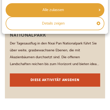
Spitznamen „Sleeping Sisters“ (die schlafenden
Alle zulassen
Schwestern). In […]
Details zeigen
Nxai Pan National Park
TAGESAUSFLUG ZUM NXAI PAN
NATIONALPARK
Der Tagesausflug in den Nxai Pan Nationalpark führt Sie
über weite, grasbewachsene Ebenen, die mit
Akazienbäumen durchsetzt sind. Die offenen
Landschaften reichen bis zum Horizont und bieten ideale
Bedingungen zur Tierbeobachtung. In einem offenen
4×4-Fahrzeug fahren Sie vorbei an Herden von Zebras,
DIESE AKTIVITÄT ANSEHEN
Gnus, Springböcken und Giraffen, während Raubtiere wie
Löwen, Geparden und Hyänen durch das […]