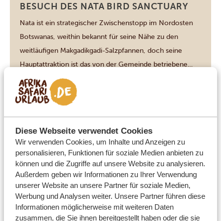
Nata
BESUCH DES NATA BIRD SANCTUARY
Nata ist ein strategischer Zwischenstopp im Nordosten
Botswanas, weithin bekannt für seine Nähe zu den
weitläufigen Makgadikgadi-Salzpfannen, doch seine
Hauptattraktion ist das von der Gemeinde betriebene
Nata Bird Sanctuary: ein 230 Quadratkilometer großes
Paradies für Vögel am nordöstlichen Rand der Sua- (oder
DIESE AKTIVITÄT ANSEHEN
Sowa-)Pfanne. Es ist einer der wenigen Orte in Afrika, an
denen Flamingos in […]
Diese Webseite verwendet Cookies
Wir verwenden Cookies, um Inhalte und Anzeigen zu
Nata
personalisieren, Funktionen für soziale Medien anbieten zu
ENTSPANNUNG PUR UND
können und die Zugriffe auf unsere Website zu analysieren.
TIERBEOBACHTUNGEN AM
Außerdem geben wir Informationen zu Ihrer Verwendung
WASSERLOCH DER ELEPHANT SANDS
unserer Website an unsere Partner für soziale Medien,
LODGE
Werbung und Analysen weiter. Unsere Partner führen diese
Informationen möglicherweise mit weiteren Daten
In der Elephant Sands Lodge in Nata dreht sich alles nur
zusammen, die Sie ihnen bereitgestellt haben oder die sie