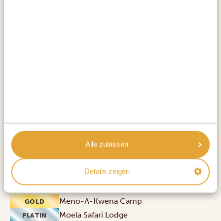
16.000 Quadratkilometer erstreckt. Während einer
Pirschfahrt
kann man Wildtiere beobachten, die sich
entlang des grünen Boteti River versammeln. Die
weiten, schimmernden Salzpfannen im Osten haben
eine fast außerirdische Atmosphäre und sind nur von
markanten Baobab Bäumen durchbrochen. Nachts
lassen die endlosen Sterne und das ferne Brüllen der
Löwen diese Pfannen gewaltig und lebendig wirken –
ein unvergesslicher Einblick in uralte Natur. Und als
zusätzliches Highlight lässt sich die Kultur bei einem
Alle zulassen
traditionellen Dorfbesuch
direkt außerhalb des
Nationalparks erleben.
Details zeigen
UNTERKÜNFTE:
Meno-A-Kwena Camp
GOLD
Moela Safari Lodge
PLATIN