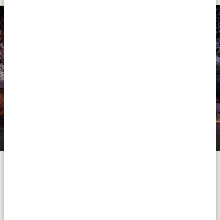
GOLD
Meno-A-Kwena Camp
Geprägt von offenen Salzpfannen im Osten und dem
lebensspendenden Boteti River im Westen schütz der
Makgadikgadi Pans Nationalpark ein Viertel eines
gewaltigen Salzpfannensystems, das sich über mehr als