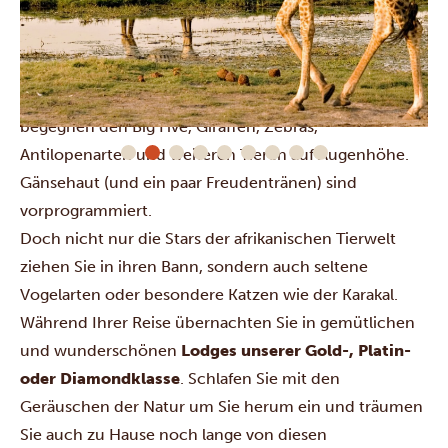
Während Sie dieses ungezähmte Land in einem Safari-
Jeep, Mokoro-Boot oder zu Fuß erkunden, erfahren
Sie mehr über das einmalige Ökosystem und
begegnen den Big Five, Giraffen, Zebras,
Antilopenarten und weiteren Tieren auf Augenhöhe.
Gänsehaut (und ein paar Freudentränen) sind
vorprogrammiert.
Doch nicht nur die Stars der afrikanischen Tierwelt
ziehen Sie in ihren Bann, sondern auch seltene
Vogelarten oder besondere Katzen wie der Karakal.
Während Ihrer Reise übernachten Sie in gemütlichen
und wunderschönen
Lodges unserer Gold-, Platin-
oder Diamondklasse
. Schlafen Sie mit den
Geräuschen der Natur um Sie herum ein und träumen
Sie auch zu Hause noch lange von diesen