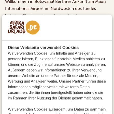
Willkommen in Botswana! Bei Ihrer Ankunft am Maun
International Airport im Nordwesten des Landes
betreten Sie einen der verkehrsreichsten
Luftverkehrsknotenpunkte des südlichen Afrikas und
das unbestrittene Tor zum legendären Okavango-
Delta. Schon vor der Landung erwartet Sie ein
spektakulärer Vorgeschmack mit Ausblicken aus
Diese Webseite verwendet Cookies
geringer Höhe auf ein weitläufiges, schimmerndes
Wir verwenden Cookies, um Inhalte und Anzeigen zu
Mosaik aus Wasserwegen und Inseln. Ihr privater
personalisieren, Funktionen für soziale Medien anbieten zu
können und die Zugriffe auf unsere Website zu analysieren.
Fahrer erwartet Sie in der Ankunftshalle und bringt Sie
Außerdem geben wir Informationen zu Ihrer Verwendung
zu Ihrer Lodge. Dort können Sie sich nach Ihrer langen
unserer Website an unsere Partner für soziale Medien,
Reise ausruhen und die echte botswanische
Werbung und Analysen weiter. Unsere Partner führen diese
Gastfreundschaft genießen. Und nun beginnt Ihre
Informationen möglicherweise mit weiteren Daten
zusammen, die Sie ihnen bereitgestellt haben oder die sie
Traum-Safari!
im Rahmen Ihrer Nutzung der Dienste gesammelt haben.
AKTIVITÄTEN:
Wir verwenden Cookies außerdem, um Daten zu sammeln,