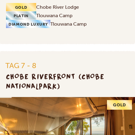
Chobe River Lodge
GOLD
Tlouwana Camp
PLATIN
Tlouwana Camp
DIAMOND LUXURY
TAG 7 - 8
CHOBE RIVERFRONT (CHOBE
NATIONALPARK)
GOLD