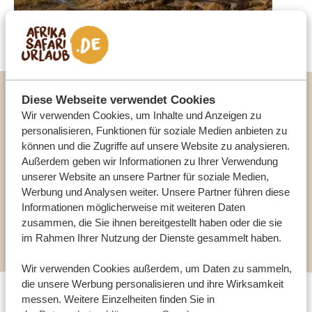
Diese Webseite verwendet Cookies
Aktivitäten in der Khwai Community Concession
Wir verwenden Cookies, um Inhalte und Anzeigen zu
personalisieren, Funktionen für soziale Medien anbieten zu
Pirschfahrten
können und die Zugriffe auf unsere Website zu analysieren.
Nachtpirschfahrten
Außerdem geben wir Informationen zu Ihrer Verwendung
Fußpirsch
unserer Website an unsere Partner für soziale Medien,
Traditionelle Mokoro Safaris (in einem
Werbung und Analysen weiter. Unsere Partner führen diese
Informationen möglicherweise mit weiteren Daten
handgeschnitzen Kani)
zusammen, die Sie ihnen bereitgestellt haben oder die sie
Kulturelle Erlebnisse / Khwai Dorfbesuche
im Rahmen Ihrer Nutzung der Dienste gesammelt haben.
Wir verwenden Cookies außerdem, um Daten zu sammeln,
die unsere Werbung personalisieren und ihre Wirksamkeit
messen. Weitere Einzelheiten finden Sie in