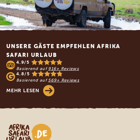
Footer
UNSERE GÄSTE EMPFEHLEN AFRIKA
SAFARI URLAUB
4.9/5
Basierend auf
916+ Reviews
4.8/5
Basierend auf
569+ Reviews
MEHR LESEN
Afrika Safari Urlaub