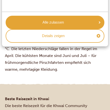
Trockenzeiten von Mai bis Oktober. Die trockenen
Monate sind weiterhin angenehm warm, doch
morgens und nachts kann es sehr kalt werden. Die
Regenzeit beginnt gewöhnlich im November und zeigt
Alle zulassen
sich häufig in Form von nachmittäglichen Gewittern
und kurzen Schauern nach drückender Hitze, bei
Details zeigen
durchschnittlichen Nachmittagstemperaturen um 34
°C. Die letzten Niederschläge fallen in der Regel im
April. Die kühlsten Monate sind Juni und Juli – für
frühmorgendliche Pirschfahrten empfiehlt sich
warme, mehrlagige Kleidung.
Beste Reisezeit in Khwai
Die beste Reisezeit für die Khwai Community