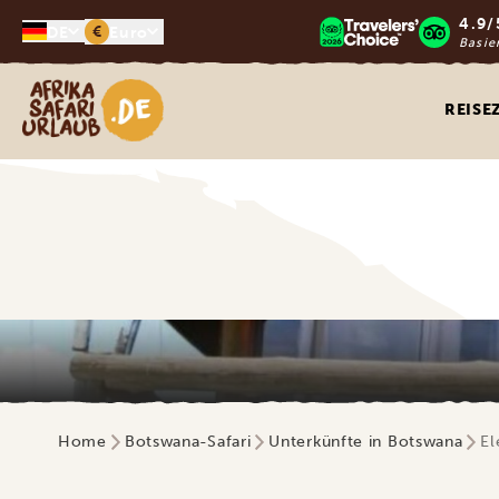
4.9/
€
DE
Euro
Basie
Afrika Safari Urlaub
REISE
Home
Botswana-Safari
Unterkünfte in Botswana
El