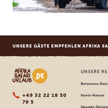
Footer
UNSERE GÄSTE EMPFEHLEN AFRIKA S
Afrika Safari Urlaub
UNSERE RE
Botswana-Reis
+49 32 22 18 50
Kenia-Reisen
79 5
Uganda-Reise