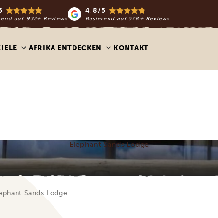
5
4.8/5
rend auf
933+ Reviews
Basierend auf
578+ Reviews
ZIELE
AFRIKA ENTDECKEN
KONTAKT
Elephant Sands Lodge
ephant Sands Lodge