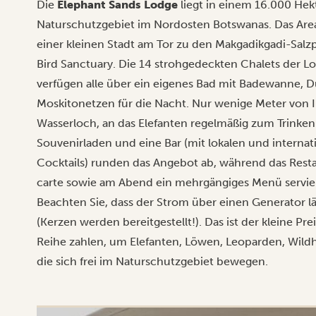
Die
Elephant Sands Lodge
liegt in einem 16.000 Hek
Naturschutzgebiet im Nordosten Botswanas. Das Areal
einer kleinen Stadt am Tor zu den Makgadikgadi-Salzp
Bird Sanctuary. Die 14 strohgedeckten Chalets der Lo
verfügen alle über ein eigenes Bad mit Badewanne, 
Moskitonetzen für die Nacht. Nur wenige Meter von Ih
Wasserloch, an das Elefanten regelmäßig zum Trink
Souvenirladen und eine Bar (mit lokalen und interna
Cocktails) runden das Angebot ab, während das Resta
carte sowie am Abend ein mehrgängiges Menü servier
Beachten Sie, dass der Strom über einen Generator lä
(Kerzen werden bereitgestellt!). Das ist der kleine Prei
Reihe zahlen, um Elefanten, Löwen, Leoparden, Wil
die sich frei im Naturschutzgebiet bewegen.