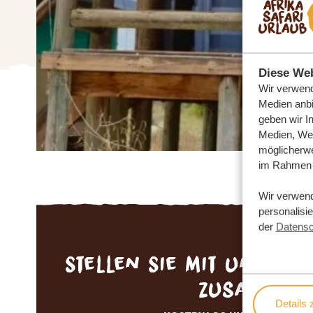
Diese Web
Wir verwend
Medien anbi
geben wir I
Medien, Wer
möglicherwe
im Rahmen 
Wir verwen
personalisi
der
Datensc
Stellen Sie mit uns Ihr
zusammen
Details 