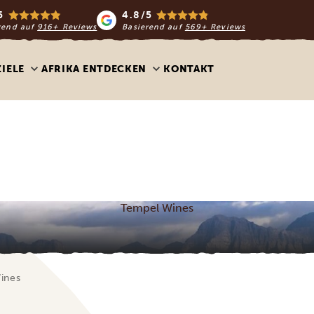
5
4.8/5
rend auf
916+ Reviews
Basierend auf
569+ Reviews
ZIELE
AFRIKA ENTDECKEN
KONTAKT
Tempel Wines
ines