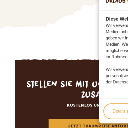
Diese Web
Wir verwend
Medien anbi
geben wir I
Medien, Wer
möglicherwe
im Rahmen 
Wir verwen
personalisi
Stellen Sie mit uns Ihr
der
Datensc
zusammen
KOSTENLOS UND UNVERBIN
Details 
JETZT TRAUMREISE ANFOR