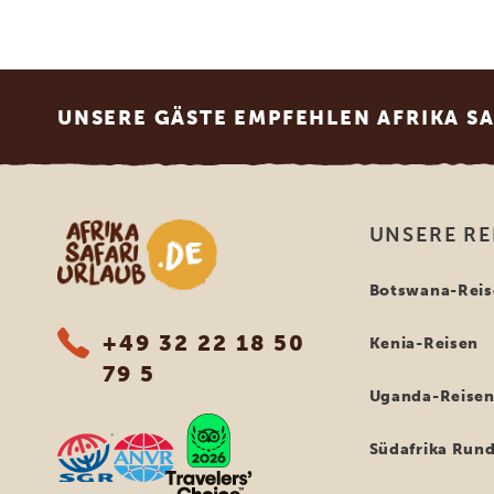
Footer
UNSERE GÄSTE EMPFEHLEN AFRIKA S
Afrika Safari Urlaub
UNSERE RE
Botswana-Reis
+49 32 22 18 50
Kenia-Reisen
79 5
Uganda-Reise
Südafrika Rund