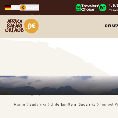
4.9/
€
DE
Euro
Basie
Afrika Safari Urlaub
REISE
Home
Südafrika
Unterkünfte in Südafrika
Tempel W