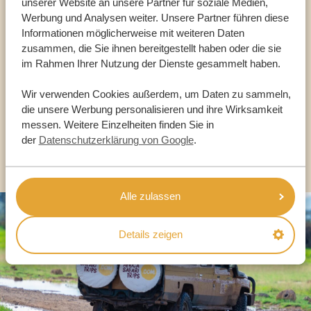
unserer Website an unsere Partner für soziale Medien,
Reiseberater
Werbung und Analysen weiter. Unsere Partner führen diese
Informationen möglicherweise mit weiteren Daten
zusammen, die Sie ihnen bereitgestellt haben oder die sie
UNSERE EXPERTEN HELFEN IHNEN GERN
im Rahmen Ihrer Nutzung der Dienste gesammelt haben.
Wir verwenden Cookies außerdem, um Daten zu sammeln,
DE:
die unsere Werbung personalisieren und ihre Wirksamkeit
+49 3222 1850 795
messen. Weitere Einzelheiten finden Sie in
der
Datenschutzerklärung von Google
.
ANDERE LÄNDER
Alle zulassen
Details zeigen