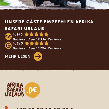
Footer
UNSERE GÄSTE EMPFEHLEN AFRIKA
SAFARI URLAUB
4.9/5
Basierend auf
933+ Reviews
4.8/5
Basierend auf
578+ Reviews
MEHR LESEN
Afrika Safari Urlaub