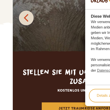
Diese Web
Wir verwend
Medien anbi
geben wir I
Medien, Wer
möglicherwe
im Rahmen 
Wir verwen
personalisi
Stellen Sie mit uns Ihr
der
Datensc
zusammen
KOSTENLOS UND UNVERBIN
Details 
JETZT TRAUMREISE ANFOR