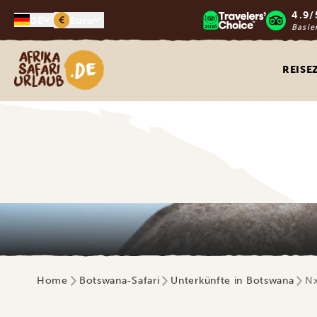
4.9/
€
DE
Euro
Basie
Afrika Safari Urlaub
REISE
Home
Botswana-Safari
Unterkünfte in Botswana
Nx