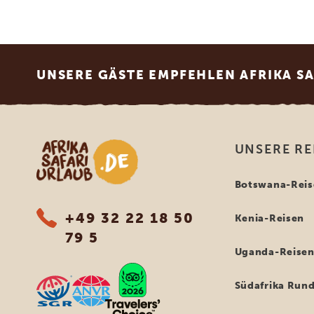
Footer
UNSERE GÄSTE EMPFEHLEN AFRIKA S
Afrika Safari Urlaub
UNSERE RE
Botswana-Reis
+49 32 22 18 50
Kenia-Reisen
79 5
Uganda-Reise
Südafrika Rund