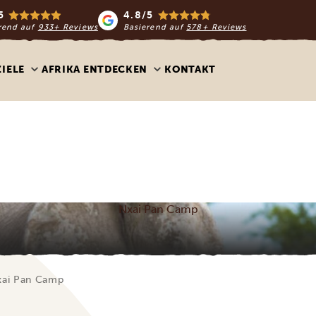
5
4.8/5
rend auf
933+ Reviews
Basierend auf
578+ Reviews
ZIELE
AFRIKA ENTDECKEN
KONTAKT
Nxai Pan Camp
ai Pan Camp