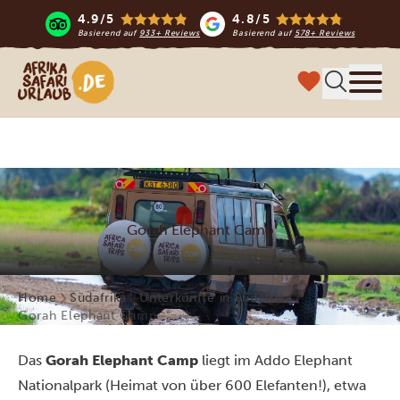
4.9/5
4.8/5
Basierend auf
933+ Reviews
Basierend auf
578+ Reviews
Afrika Safari Urlaub
Menü
Gorah Elephant Camp
Home
Südafrika
Unterkünfte in Südafrika
Gorah Elephant Camp
Das
Gorah Elephant Camp
liegt im Addo Elephant
Nationalpark (Heimat von über 600 Elefanten!), etwa