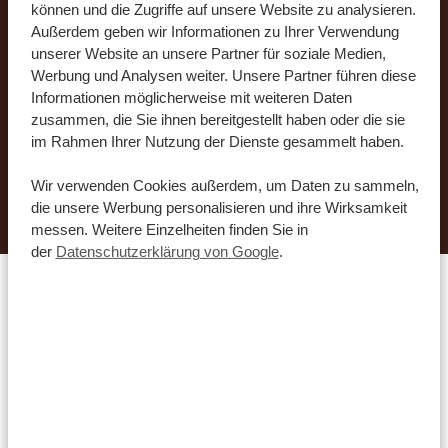
können und die Zugriffe auf unsere Website zu analysieren.
zusammenstellen. Verraten Sie unseren
Außerdem geben wir Informationen zu Ihrer Verwendung
Spezialisten einfach, wie Sie unsere Routen
unserer Website an unsere Partner für soziale Medien,
anpassen möchten, und schon organisieren sie
Werbung und Analysen weiter. Unsere Partner führen diese
Informationen möglicherweise mit weiteren Daten
Ihre Traumreise.
zusammen, die Sie ihnen bereitgestellt haben oder die sie
im Rahmen Ihrer Nutzung der Dienste gesammelt haben.
DIESE REISE JETZT ANFRAGEN
Wir verwenden Cookies außerdem, um Daten zu sammeln,
die unsere Werbung personalisieren und ihre Wirksamkeit
messen. Weitere Einzelheiten finden Sie in
der
Datenschutzerklärung von Google
.
Welche Unterkünfte passen
zu Ihnen?