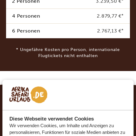
2 Personen
3.239,50 €
*
4 Personen
2.879,77 €
*
6 Personen
2.767,13 €
*
* Ungefähre Kosten pro Person, internationale
Flugtickets nicht enthalten
ERFÜLLEN SIE SICH IHREN TRAUMURLAUB
MIT AFRIKA SAFARI URLAUB
Diese Webseite verwendet Cookies
Mit Afrika Safari Urlaub können Sie sich Ihren
Wir verwenden Cookies, um Inhalte und Anzeigen zu
personalisieren, Funktionen für soziale Medien anbieten zu
Urlaub ganz nach Ihren Wünschen