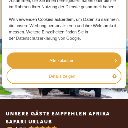
zusammen, die Sie ihnen bereitgestellt haben oder die sie
DE:
+49 3222 1850 795
im Rahmen Ihrer Nutzung der Dienste gesammelt haben.
Wir verwenden Cookies außerdem, um Daten zu sammeln,
ANDERE LÄNDER
die unsere Werbung personalisieren und ihre Wirksamkeit
messen. Weitere Einzelheiten finden Sie in
der
Datenschutzerklärung von Google
.
Alle zulassen
Details zeigen
Footer
UNSERE GÄSTE EMPFEHLEN AFRIKA
SAFARI URLAUB