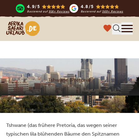
4.9/5
4.8/5
Basierend auf
916+ Reviews
Basierend auf
569+ Reviews
Afrika Safari Urlaub
Menü
Tshwane (Pretoria)
Home
Südafrika
Aktivitäten in Südafrika
Tshwane (Pretoria)
Tshwane (das frühere Pretoria, das wegen seiner
typischen lila blühenden Bäume den Spitznamen