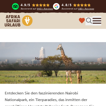
4.9/5
4.8/5
Basierend auf
943+ Reviews
Basierend auf
582+ Reviews
Afrika Safari Urlaub
Menü
Nairobi Nationalpark
Home
Kenia-Safari
Aktivitäten in Kenia
Nairobi Nationalpark
Entdecken Sie den faszinierenden Nairobi
Nationalpark, ein Tierparadies, das inmitten der