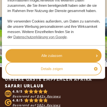
Informationen möglicherweise mit weiteren Daten
ANDERE LÄNDER
zusammen, die Sie ihnen bereitgestellt haben oder die sie
im Rahmen Ihrer Nutzung der Dienste gesammelt haben.
Wir verwenden Cookies außerdem, um Daten zu sammeln,
die unsere Werbung personalisieren und ihre Wirksamkeit
messen. Weitere Einzelheiten finden Sie in
der
Datenschutzerklärung von Google
.
Alle zulassen
Details zeigen
Footer
UNSERE GÄSTE EMPFEHLEN AFRIKA
SAFARI URLAUB
4.9/5
Basierend auf
943+ Reviews
4.8/5
Basierend auf
582+ Reviews