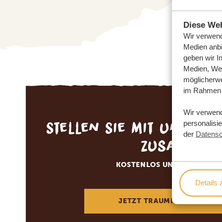
Diese Web
Wir verwend
Medien anbi
geben wir I
Medien, Wer
möglicherwe
im Rahmen 
Wir verwen
Stellen Sie mit uns Ihr
personalisi
der
Datensc
zusammen
KOSTENLOS UND UNVERBIN
Details 
JETZT TRAUMREISE ANFOR