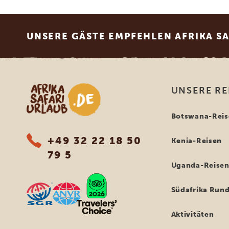
Footer
UNSERE GÄSTE EMPFEHLEN AFRIKA S
Afrika Safari Urlaub
UNSERE RE
Botswana-Reis
+49 32 22 18 50
Kenia-Reisen
79 5
Uganda-Reise
Südafrika Rund
Aktivitäten