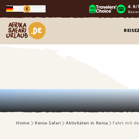
4.9/
€
DE
Euro
Basie
Afrika Safari Urlaub
REISE
Home
Kenia-Safari
Aktivitäten in Kenia
Fahrt mit d