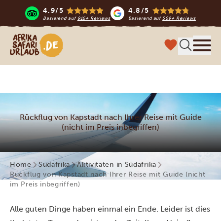
4.9/5
4.8/5
Basierend auf
916+ Reviews
Basierend auf
569+ Reviews
Afrika Safari Urlaub
Menü
Rückflug von Kapstadt nach Ihrer Reise mit Guide
(nicht im Preis inbegriffen)
Home
Südafrika
Aktivitäten in Südafrika
Rückflug von Kapstadt nach Ihrer Reise mit Guide (nicht
im Preis inbegriffen)
Alle guten Dinge haben einmal ein Ende. Leider ist dies