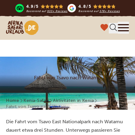
4.9/5
4.8/5
Basierend auf
933+ Reviews
Basierend auf
578+ Reviews
Afrika Safari Urlaub
Menü
Fahrt von Tsavo nach Watamu
Home
Kenia-Safari
Aktivitäten in Kenia
Fahrt von Tsavo nach Watamu
Die Fahrt vom Tsavo East Nationalpark nach Watamu
dauert etwa drei Stunden. Unterwegs passieren Sie