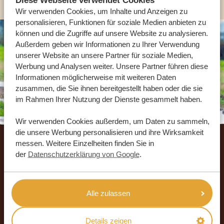
Wir verwenden Cookies, um Inhalte und Anzeigen zu
personalisieren, Funktionen für soziale Medien anbieten zu
können und die Zugriffe auf unsere Website zu analysieren.
Außerdem geben wir Informationen zu Ihrer Verwendung
unserer Website an unsere Partner für soziale Medien,
Werbung und Analysen weiter. Unsere Partner führen diese
Informationen möglicherweise mit weiteren Daten
zusammen, die Sie ihnen bereitgestellt haben oder die sie
im Rahmen Ihrer Nutzung der Dienste gesammelt haben.
Wir verwenden Cookies außerdem, um Daten zu sammeln,
Footer
die unsere Werbung personalisieren und ihre Wirksamkeit
messen. Weitere Einzelheiten finden Sie in
UNSERE GÄSTE EMPFEHLEN AFRIKA
der
Datenschutzerklärung von Google
.
SAFARI URLAUB
4.9/5
Basierend auf
933+ Reviews
Alle zulassen
4.8/5
Basierend auf
578+ Reviews
Details zeigen
MEHR LESEN