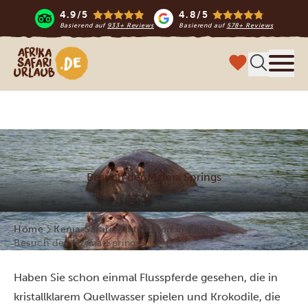
4.9/5
4.8/5
Basierend auf
933+ Reviews
Basierend auf
578+ Reviews
Afrika Safari Urlaub
Menü
Besuch der Mzima Springs
Home
Kenia-Safari
Aktivitäten in Kenia
Besuch der Mzima Springs
Haben Sie schon einmal Flusspferde gesehen, die in
kristallklarem Quellwasser spielen und Krokodile, die