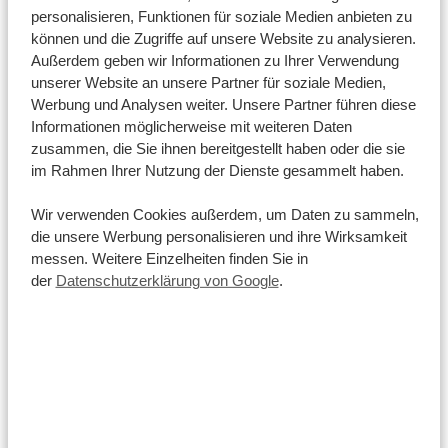
Worte können Bände sprechen
personalisieren, Funktionen für soziale Medien anbieten zu
können und die Zugriffe auf unsere Website zu analysieren.
Die offiziellen Amtssprachen in Uganda sind Englisch
Außerdem geben wir Informationen zu Ihrer Verwendung
und Suaheli. Da das Land allerdings erst 1962 seine
unserer Website an unsere Partner für soziale Medien,
Werbung und Analysen weiter. Unsere Partner führen diese
Unabhängigkeit vom Vereinigten Königreich erlangte,
Informationen möglicherweise mit weiteren Daten
spricht so gut wie jeder in Uganda Englisch.
zusammen, die Sie ihnen bereitgestellt haben oder die sie
Dennoch ist es ein schönes Zeichen des Respekts, mit
im Rahmen Ihrer Nutzung der Dienste gesammelt haben.
ein paar Worten in der Sprache der Einheimischen zu
Wir verwenden Cookies außerdem, um Daten zu sammeln,
kommunizieren. Mit diesen Suaheli-Vokabeln bringen
die unsere Werbung personalisieren und ihre Wirksamkeit
Sie nicht nur die Einheimischen zum Lächeln, sondern
messen. Weitere Einzelheiten finden Sie in
auch sich selbst:
der
Datenschutzerklärung von Google
.
Hallo > Hujambo
Wie geht’s dir? > Habari Gani?
Mir geht’s gut > Sijambo
Schön, dich kennenzulernen > Nafurahi kukuona
Tschüss > Kwa heri
Bis später > Tutaonana