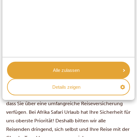
Danke > Asante
Nein, danke > Hapana asante
Ja > Ndiyo
Nein > Hapana
Unsere Uganda-Reisehinweise haben noch nicht all
Ihre Fragen beantwortet? Dann
kontaktieren Sie uns
einfach und fragen Sie uns direkt.
Sicherheit geht vor: Vergessen Sie
Alle zulassen
Ihre Reiseversicherung nicht
Ihr Abenteuer in Uganda wartet bereits auf Sie, aber
Details zeigen
bevor Sie sich auf den Weg machen, sorgen Sie dafür,
dass Sie über eine umfangreiche Reiseversicherung
verfügen. Bei Afrika Safari Urlaub hat Ihre Sicherheit für
uns oberste Priorität! Deshalb bitten wir alle
Reisenden dringend, sich selbst und Ihre Reise mit der