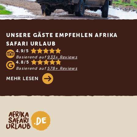
Footer
UNSERE GÄSTE EMPFEHLEN AFRIKA
SAFARI URLAUB
4.9/5
Basierend auf
933+ Reviews
4.8/5
Basierend auf
578+ Reviews
MEHR LESEN
Afrika Safari Urlaub