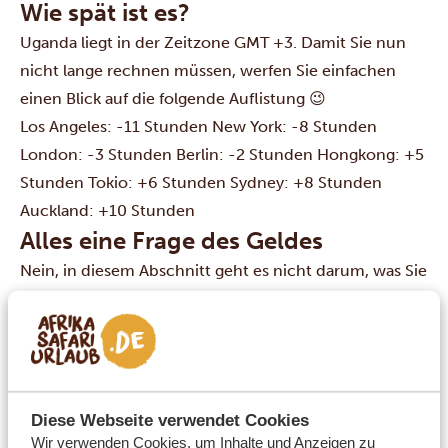
Wie spät ist es?
Uganda liegt in der Zeitzone GMT +3. Damit Sie nun
nicht lange rechnen müssen, werfen Sie einfachen
einen Blick auf die folgende Auflistung 😉
Los Angeles: -11 Stunden
New York: -8 Stunden
London: -3 Stunden
Berlin: -2 Stunden
Hongkong: +5
Stunden
Tokio: +6 Stunden
Sydney: +8 Stunden
Auckland: +10 Stunden
Alles eine Frage des Geldes
Nein, in diesem Abschnitt geht es nicht darum, was Sie
für Ihr Geld bekommen, sondern wie Sie in Uganda
bezahlen (wir wollten nur eine tolle Überschrift). Die
lokale Währung in Uganda ist der Uganda-Schilling
(UGX), oft können Sie aber auch in Euro oder Dollar
bezahlen. Ein Euro entspricht ungefähr 4.000 UGX
Diese Webseite verwendet Cookies
und ein Dollar ungefähr 3.800 UGX.
Wir verwenden Cookies, um Inhalte und Anzeigen zu