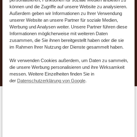
personalisieren, Funktionen für soziale Medien anbieten zu
Urlaub ganz nach Ihren Wünschen
können und die Zugriffe auf unsere Website zu analysieren.
Außerdem geben wir Informationen zu Ihrer Verwendung
zusammenstellen. Verraten Sie unseren
unserer Website an unsere Partner für soziale Medien,
Spezialisten einfach, wie Sie unsere Routen
Werbung und Analysen weiter. Unsere Partner führen diese
anpassen möchten, und schon organisieren sie
Informationen möglicherweise mit weiteren Daten
Ihre Traumreise.
zusammen, die Sie ihnen bereitgestellt haben oder die sie
im Rahmen Ihrer Nutzung der Dienste gesammelt haben.
Wir verwenden Cookies außerdem, um Daten zu sammeln,
DIESE REISE JETZT ANFRAGEN
die unsere Werbung personalisieren und ihre Wirksamkeit
messen. Weitere Einzelheiten finden Sie in
der
Datenschutzerklärung von Google
.
Welche Unterkünfte passen
zu Ihnen?