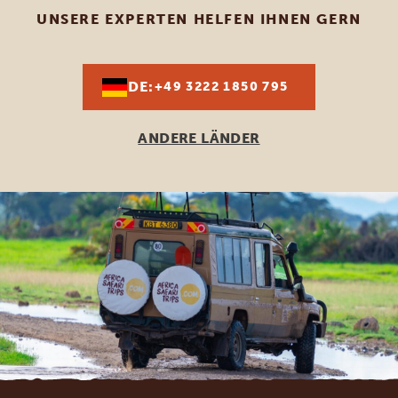
UNSERE EXPERTEN HELFEN IHNEN GERN
DE:
+49 3222 1850 795
ANDERE LÄNDER
Footer