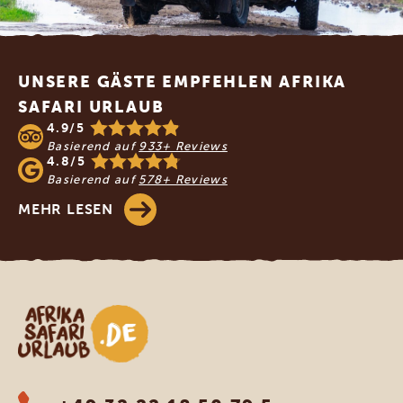
Footer
UNSERE GÄSTE EMPFEHLEN AFRIKA
SAFARI URLAUB
4.9/5
Basierend auf
933+ Reviews
4.8/5
Basierend auf
578+ Reviews
MEHR LESEN
Afrika Safari Urlaub