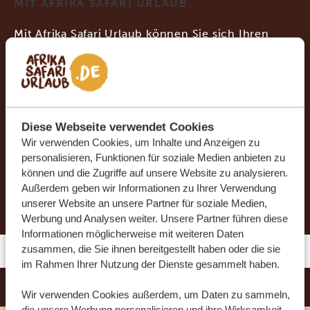
MIT AFRIKA SAFARI URLAUB
Mit Afrika Safari Urlaub können Sie sich Ihren
Urlaub ganz nach Ihren Wünschen
zusammenstellen. Verraten Sie unseren
Spezialisten einfach, wie Sie unsere Routen
anpassen möchten, und schon organisieren sie
Diese Webseite verwendet Cookies
Ihre Traumreise.
Wir verwenden Cookies, um Inhalte und Anzeigen zu
personalisieren, Funktionen für soziale Medien anbieten zu
können und die Zugriffe auf unsere Website zu analysieren.
DIESE REISE JETZT ANFRAGEN
Außerdem geben wir Informationen zu Ihrer Verwendung
unserer Website an unsere Partner für soziale Medien,
Werbung und Analysen weiter. Unsere Partner führen diese
Informationen möglicherweise mit weiteren Daten
zusammen, die Sie ihnen bereitgestellt haben oder die sie
im Rahmen Ihrer Nutzung der Dienste gesammelt haben.
THE KINGDOM RESORT
SILBER
Wir verwenden Cookies außerdem, um Daten zu sammeln,
die unsere Werbung personalisieren und ihre Wirksamkeit