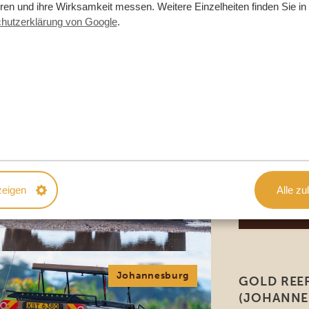
eren und ihre Wirksamkeit messen. Weitere Einzelheiten finden Sie in
hutzerklärung von Google
.
Johannesburg
BOTHONGO
RESERVE 
Nur eine kurze 
inmitten des We
Menschheit), li
Hier leben mehr
Breitmaulnashor
zeigen
Alle zu
zwanzig Antilop
Wildhunde und d
Johannesburg
GOLD REE
(JOHANNE