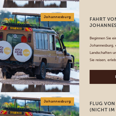
[…]
Johannesburg
FAHRT VO
JOHANNE
Beginnen Sie ei
Johannesburg, 
Landschaften un
Sie reisen, erl
Nationalpark un
in charmanten 
und Küche auf S
Johannesburg
FLUG VON
(NICHT IM