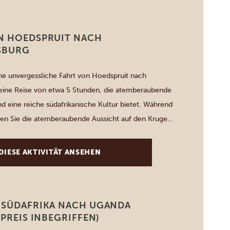
N HOEDSPRUIT NACH
SBURG
ne unvergessliche Fahrt von Hoedspruit nach
eine Reise von etwa 5 Stunden, die atemberaubende
d eine reiche südafrikanische Kultur bietet. Während
eben Sie die atemberaubende Aussicht auf den Kruger-
d die faszinierenden Highveld-Regionen. Halten Sie
Städten wie Lydenburg, wo lokale Handwerkskunst
DIESE AKTIVITÄT ANSEHEN
ie warten. Ideal […]
 SÜDAFRIKA NACH UGANDA
 PREIS INBEGRIFFEN)