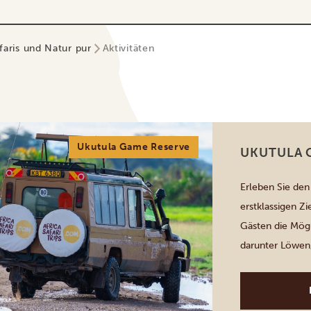
faris und Natur pur
Aktivitäten
Ukutula Game Reserve
UKUTULA 
Erleben Sie de
erstklassigen Zi
Gästen die Mögl
darunter Löwen
Safaris und info
Wildtierliebhab
sachkundige Per