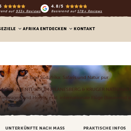
5
4.8/5
rend auf
933+ Reviews
Basierend auf
578+ Reviews
SEZIELE
AFRIKA ENTDECKEN
KONTAKT
12 Tage Südafrika: Safaris und Natur pur
SAFARI-ABENTEUER IM PILANESBERG & KRUGER NATIONALP
. Mietwagen und Hotels, exkl. internationale Flüge (basierend 
UNTERKÜNFTE NACH MASS
PRAKTISCHE INFOS