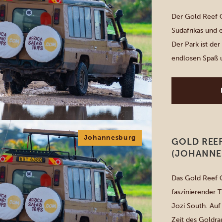
Der Gold Reef 
Südafrikas und 
Der Park ist der
endlosen Spaß u
aufregenden „Fe
Attraktionen, 2
dem Jump City 
Johannesburg
GOLD REEF
(JOHANNE
Das Gold Reef C
faszinierender 
Jozi South. Auf
Zeit des Goldra