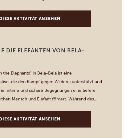
iven Erlebnis steigen Sie im Rahmen einer echten
ter unter die Erde, beobachten […]
DIESE AKTIVITÄT ANSEHEN
IE DIE ELEFANTEN VON BELA-
 the Elephants“ in Bela-Bela ist eine
iative, die den Kampf gegen Wilderei unterstützt und
he, intime und sichere Begegnungen eine tiefere
schen Mensch und Elefant fördert. Während des
lebnisses lernen Sie diese sanften Riesen aus nächster
 erfahren mehr über ihre Intelligenz, ihr Vertrauen
DIESE AKTIVITÄT ANSEHEN
es Verhalten. […]