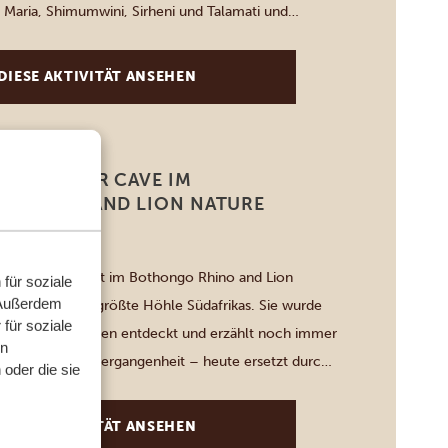
 Maria, Shimumwini, Sirheni und Talamati und
heuen nachtaktiven Wildtieren. Unsere erfahrenen
 die Geheimnisse des Buschs und zeigen das
DIESE AKTIVITÄT ANSEHEN
halten der Tiere nach Einbruch der Dunkelheit. […]
ER WONDER CAVE IM
 RHINO AND LION NATURE
e liegt versteckt im Bothongo Rhino and Lion
für soziale
 Außerdem
und ist die drittgrößte Höhle Südafrikas. Sie wurde
für soziale
nischen Bergleuten entdeckt und erzählt noch immer
en
 ihrer Bergbauvergangenheit – heute ersetzt durch
oder die sie
der Natur. Im Inneren bilden Stalaktiten und
e über Millionen von Jahren entstanden sind, ein […]
DIESE AKTIVITÄT ANSEHEN