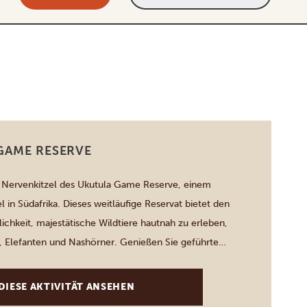
GAME RESERVE
n Nervenkitzel des Ukutula Game Reserve, einem
el in Südafrika. Dieses weitläufige Reservat bietet den
ichkeit, majestätische Wildtiere hautnah zu erleben,
, Elefanten und Nashörner. Genießen Sie geführte
rmative Touren, ideal für Familien und
er. Unsere komfortablen Unterkünfte und das
DIESE AKTIVITÄT ANSEHEN
sonal sorgen für einen unvergesslichen Aufenthalt.