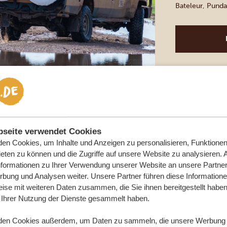
Bateleur, Punda
begegnen Sie sc
Guides erhellen
einzigartige Ver
Johannesburg
BESUCH D
BOTHONGO
RESERVE
seite verwendet Cookies
Die Wonder Cav
en Cookies, um Inhalte und Anzeigen zu personalisieren, Funktionen 
eten zu können und die Zugriffe auf unsere Website zu analysieren.
Nature Reserve 
nformationen zu Ihrer Verwendung unserer Website an unsere Partner 
1898 von italie
bung und Analysen weiter. Unsere Partner führen diese Information
Geschichten aus
ise mit weiteren Daten zusammen, die Sie ihnen bereitgestellt haben 
die Kunstwerke 
Ihrer Nutzung der Dienste gesammelt haben.
Stalagmiten, di
den Cookies außerdem, um Daten zu sammeln, die unsere Werbung