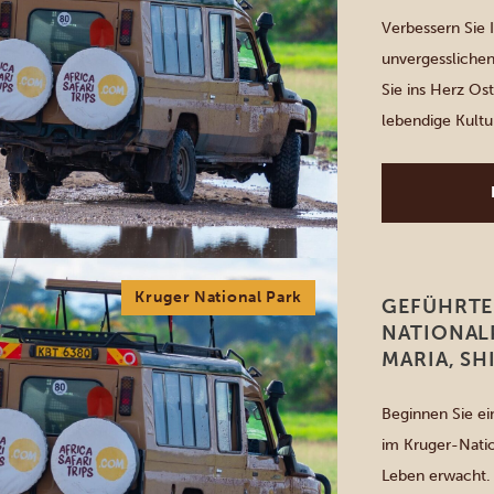
Verbessern Sie 
unvergesslichen
Sie ins Herz Os
lebendige Kultur
doch die Planun
Unterstützung 
atemberaubende 
Einheimische. [
Kruger National Park
GEFÜHRTE
NATIONAL
MARIA, SH
Beginnen Sie ei
im Kruger-Natio
Leben erwacht. 