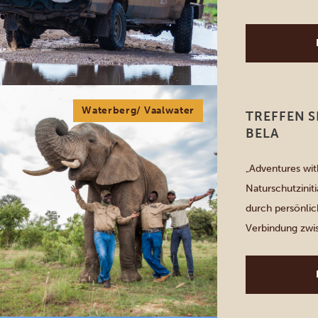
diesem interakt
Minentour 75 Me
Waterberg/ Vaalwater
TREFFEN S
BELA
„Adventures with
Naturschutzinit
durch persönlic
Verbindung zwi
einstündigen Er
Nähe kennen und
und ihr komplex