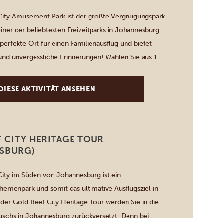
City Amusement Park ist der größte Vergnügungspark
einer der beliebtesten Freizeitparks in Johannesburg.
 perfekte Ort für einen Familienausflug und bietet
nd unvergessliche Erinnerungen! Wählen Sie aus 14
ar Factor“-Fahrgeschäften, 9 familienfreundlichen
0 speziell für Kinder ausgelegten Fahrgeschäften,
DIESE AKTIVITÄT ANSEHEN
Trampolinpark, einem […]
 CITY HERITAGE TOUR
SBURG)
ity im Süden von Johannesburg ist ein
Themenpark und somit das ultimative Ausflugsziel in
 der Gold Reef City Heritage Tour werden Sie in die
uschs in Johannesburg zurückversetzt. Denn bei