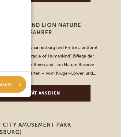
 RHINO AND LION NATURE
FÜR SELBSTFAHRER
Autofahrt von Johannesburg und Pretoria entfernt,
ltkulturerbes „Cradle of Humankind“ (Wiege der
egt das Bothongo Rhino and Lion Nature Reserve.
 als dreißig Tierarten – vom Kruger-Löwen und
n, bis hin zu Geparden, Flusspferden und über
lassen
enarten. Zu den seltenen Sichtungen zählen
DIESE AKTIVITÄT ANSEHEN
er majestätische […]
F CITY AMUSEMENT PARK
SBURG)