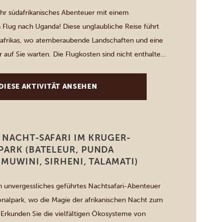
Ihr südafrikanisches Abenteuer mit einem
 Flug nach Uganda! Diese unglaubliche Reise führt
tafrikas, wo atemberaubende Landschaften und eine
 auf Sie warten. Die Flugkosten sind nicht enthalten,
g Ihrer Reise ist mit unserer kompetenten
unkompliziert. Entdecken Sie Ugandas
DIESE AKTIVITÄT ANSEHEN
Nationalparks, reiche Tierwelt und gastfreundliche
…]
 NACHT-SAFARI IM KRUGER-
PARK (BATELEUR, PUNDA
IMUWINI, SIRHENI, TALAMATI)
n unvergessliches geführtes Nachtsafari-Abenteuer
nalpark, wo die Magie der afrikanischen Nacht zum
Erkunden Sie die vielfältigen Ökosysteme von