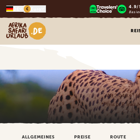
4.9/
€
DE
Euro
Basie
Afrika Safari Urlaub
REI
*
AB 2.040 €
/ 
*Preis p. P. inkl
ALLGEMEINES
PREISE
ROUTE