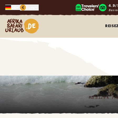
4.9/
€
DE
Euro
Basie
Afrika Safari Urlaub
REISE
*
AB 5.129 €
/ A