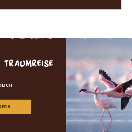
e Traumreise
DLICH
DERN