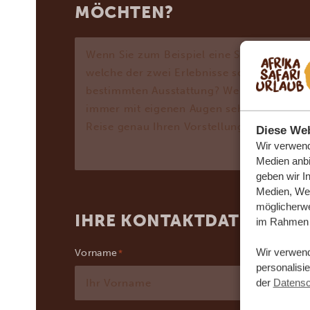
MÖCHTEN?
Diese Web
Wir verwend
Medien anbi
geben wir I
Medien, Wer
möglicherwe
IHRE KONTAKTDATEN
im Rahmen 
Wir verwen
Vorname
personalisi
der
Datensc