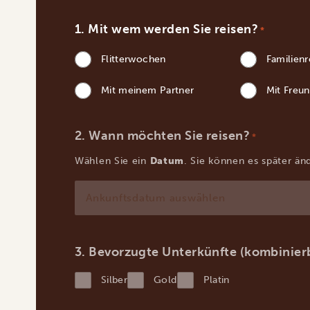
Mit wem werden Sie reisen?
*
Flitterwochen
Familienr
Mit meinem Partner
Mit Freu
Wann möchten Sie reisen?
*
Wählen Sie ein
Datum
. Sie können es später än
TT
Punkt
MM
Bevorzugte Unterkünfte (kombinier
Punkt
Silber
Gold
Platin
JJJJ