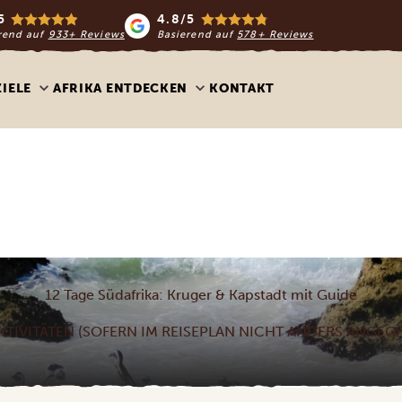
5
4.8/5
rend auf
933+ Reviews
Basierend auf
578+ Reviews
ZIELE
AFRIKA ENTDECKEN
KONTAKT
12 Tage Südafrika: Kruger & Kapstadt mit Guide
KTIVITÄTEN (SOFERN IM REISEPLAN NICHT ANDERS ANGEGEB