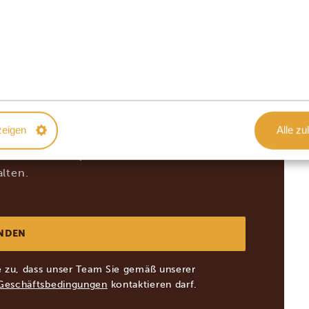
Land
*
Deutschland
zeigen
Alle zu
-News und Inspirationen für meinen
lten.
e zu, dass unser Team Sie gemäß unserer
Geschäftsbedingungen
kontaktieren darf.