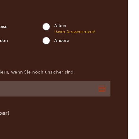
Allein
eise
(keine Gruppenreisen)
nden
Andere
dern, wenn Sie noch unsicher sind.
bar)