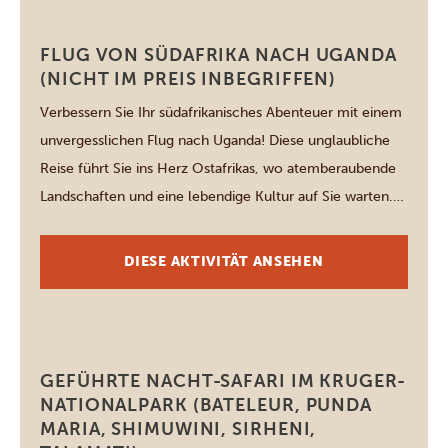
warten. Ideal […]
Johannesburg
FLUG VON SÜDAFRIKA NACH UGANDA
(NICHT IM PREIS INBEGRIFFEN)
Verbessern Sie Ihr südafrikanisches Abenteuer mit einem
unvergesslichen Flug nach Uganda! Diese unglaubliche
Reise führt Sie ins Herz Ostafrikas, wo atemberaubende
Landschaften und eine lebendige Kultur auf Sie warten.
Die Flugkosten sind nicht enthalten, doch die Planung
Ihrer Reise ist mit unserer kompetenten Unterstützung
DIESE AKTIVITÄT ANSEHEN
unkompliziert. Entdecken Sie Ugandas atemberaubende
Nationalparks, reiche Tierwelt und gastfreundliche
Einheimische. […]
Kruger National Park
GEFÜHRTE NACHT-SAFARI IM KRUGER-
NATIONALPARK (BATELEUR, PUNDA
MARIA, SHIMUWINI, SIRHENI,