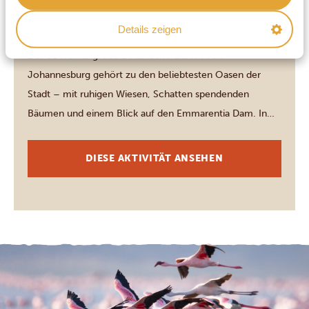
Johannesburg
BOTANISCHER GARTEN IN
Details zeigen
JOHANNESBURG
Der 81 Hektar große Botanische Garten von
Johannesburg gehört zu den beliebtesten Oasen der
Stadt – mit ruhigen Wiesen, Schatten spendenden
Bäumen und einem Blick auf den Emmarentia Dam. In
den späten 1960er-Jahren wurde aus dem früheren
Sportplatz ein Garten mit eigenen Bereichen für Rosen,
DIESE AKTIVITÄT ANSEHEN
Kräuter und Sukkulenten. Bei einem Spaziergang können
Sie dem Trubel für […]