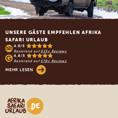
Footer
UNSERE GÄSTE EMPFEHLEN AFRIKA
SAFARI URLAUB
4.9/5
Basierend auf
933+ Reviews
4.8/5
Basierend auf
578+ Reviews
MEHR LESEN
Afrika Safari Urlaub