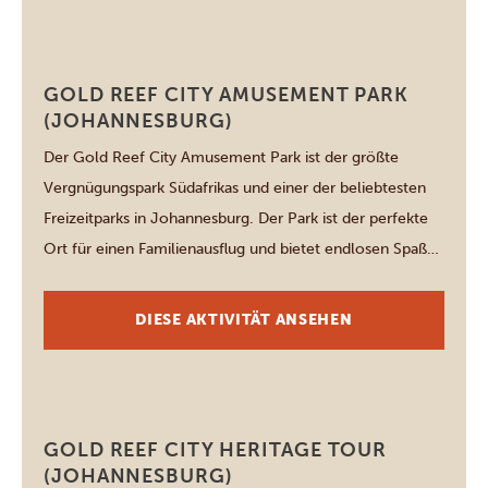
Sichtungen zählen Wildhunde und der majestätische […]
Johannesburg
GOLD REEF CITY AMUSEMENT PARK
(JOHANNESBURG)
Der Gold Reef City Amusement Park ist der größte
Vergnügungspark Südafrikas und einer der beliebtesten
Freizeitparks in Johannesburg. Der Park ist der perfekte
Ort für einen Familienausflug und bietet endlosen Spaß
und unvergessliche Erinnerungen! Wählen Sie aus 14
aufregenden „Fear Factor“-Fahrgeschäften, 9
DIESE AKTIVITÄT ANSEHEN
familienfreundlichen Attraktionen, 20 speziell für Kinder
ausgelegten Fahrgeschäften, dem Jump City
Trampolinpark, einem […]
Johannesburg
GOLD REEF CITY HERITAGE TOUR
(JOHANNESBURG)