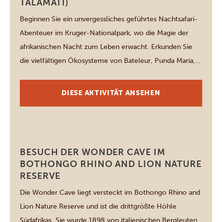
TALAMATI)
Beginnen Sie ein unvergessliches geführtes Nachtsafari-
Abenteuer im Kruger-Nationalpark, wo die Magie der
afrikanischen Nacht zum Leben erwacht. Erkunden Sie
die vielfältigen Ökosysteme von Bateleur, Punda Maria,
Shimumwini, Sirheni und Talamati und begegnen Sie
scheuen nachtaktiven Wildtieren. Unsere erfahrenen
DIESE AKTIVITÄT ANSEHEN
Guides erhellen die Geheimnisse des Buschs und zeigen
das einzigartige Verhalten der Tiere nach Einbruch der
Dunkelheit. […]
Johannesburg
BESUCH DER WONDER CAVE IM
BOTHONGO RHINO AND LION NATURE
RESERVE
Die Wonder Cave liegt versteckt im Bothongo Rhino and
Lion Nature Reserve und ist die drittgrößte Höhle
Südafrikas. Sie wurde 1898 von italienischen Bergleuten