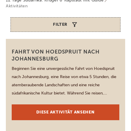
12 Tage Südafrika: Kruger & Kapstadt mit Guide
Aktivitäten
FILTER
Johannesburg
FAHRT VON HOEDSPRUIT NACH
JOHANNESBURG
Beginnen Sie eine unvergessliche Fahrt von Hoedspruit
nach Johannesburg, eine Reise von etwa 5 Stunden, die
atemberaubende Landschaften und eine reiche
südafrikanische Kultur bietet. Während Sie reisen,
erleben Sie die atemberaubende Aussicht auf den
Kruger-Nationalpark und die faszinierenden Highveld-
DIESE AKTIVITÄT ANSEHEN
Regionen. Halten Sie in charmanten Städten wie
Lydenburg, wo lokale Handwerkskunst und Küche auf Sie