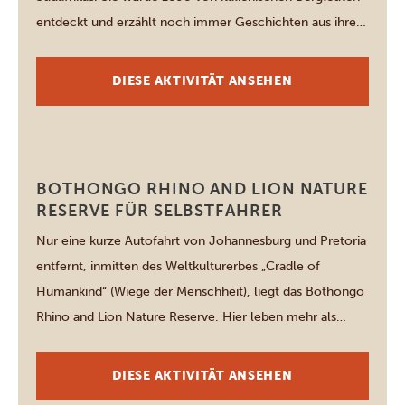
entdeckt und erzählt noch immer Geschichten aus ihrer
Bergbauvergangenheit – heute ersetzt durch die
Kunstwerke der Natur. Im Inneren bilden Stalaktiten und
DIESE AKTIVITÄT ANSEHEN
Stalagmiten, die über Millionen von Jahren entstanden
sind, ein […]
Johannesburg
BOTHONGO RHINO AND LION NATURE
RESERVE FÜR SELBSTFAHRER
Nur eine kurze Autofahrt von Johannesburg und Pretoria
entfernt, inmitten des Weltkulturerbes „Cradle of
Humankind“ (Wiege der Menschheit), liegt das Bothongo
Rhino and Lion Nature Reserve. Hier leben mehr als
dreißig Tierarten – vom Kruger-Löwen und
Breitmaulnashorn, bis hin zu Geparden, Flusspferden und
DIESE AKTIVITÄT ANSEHEN
über zwanzig Antilopenarten. Zu den seltenen