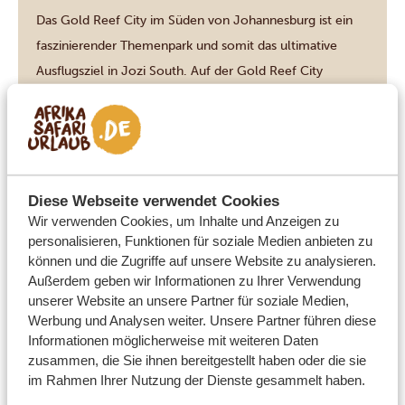
Das Gold Reef City im Süden von Johannesburg ist ein
faszinierender Themenpark und somit das ultimative
Ausflugsziel in Jozi South. Auf der Gold Reef City
Heritage Tour werden Sie in die Zeit des Goldrauschs in
Johannesburg zurückversetzt. Denn bei diesem
interaktiven Erlebnis steigen Sie im Rahmen einer echten
DIESE AKTIVITÄT ANSEHEN
Minentour 75 Meter unter die Erde, beobachten […]
Diese Webseite verwendet Cookies
Wir verwenden Cookies, um Inhalte und Anzeigen zu
personalisieren, Funktionen für soziale Medien anbieten zu
Cape Town
können und die Zugriffe auf unsere Website zu analysieren.
TWO OCEANS AQUARIUM IN KAPSTADT
Außerdem geben wir Informationen zu Ihrer Verwendung
Das Two Oceans Aquarium an der V&A Waterfront in
unserer Website an unsere Partner für soziale Medien,
Kapstadt zeigt über 8.000 faszinierende Meerestiere aus
Werbung und Analysen weiter. Unsere Partner führen diese
Informationen möglicherweise mit weiteren Daten
dem Atlantischen und Indischen Ozean. Von Haien und
zusammen, die Sie ihnen bereitgestellt haben oder die sie
Schildkröten bis hin zu Quallen, Seepferdchen und
im Rahmen Ihrer Nutzung der Dienste gesammelt haben.
bunten Anemonen entdecken Sie hier eine einmalige