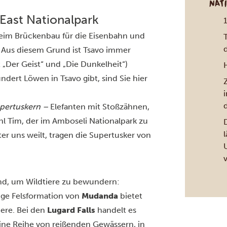
NAT
 East Nationalpark
beim Brückenbau für die Eisenbahn und
. Aus diesem Grund ist Tsavo immer
Der Geist“ und „Die Dunkelheit“)
dert Löwen in Tsavo gibt, sind Sie hier
Z
pertuskern –
Elefanten mit Stoßzähnen,
hl Tim, der im
Amboseli Nationalpark
zu
r uns weilt, tragen die Supertusker von
sind, um Wildtiere zu bewundern:
nge Felsformation von
Mudanda
bietet
iere. Bei den
Lugard Falls
handelt es
ine Reihe von reißenden Gewässern, in