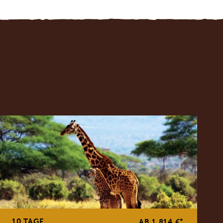
10 TAGE
*
AB 1.814 €