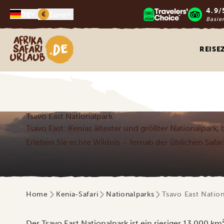
4.9/
€
DE
Euro
Basie
Afrika Safari Urlaub
REISE
Tsavo East Nationalpark
Tsavo East: Kenias ältester und größter Nationalpark,
Erleben Sie echte Wildnis – fernab der üblichen Safa
Home
Kenia-Safari
Nationalparks
Tsavo East Nation
Der Tsavo East Nationalpark ist ein riesiger 13.000 