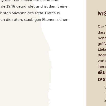
rde 1948 gegründet und ist damit einer
WI
dehnten Savanne des Yatta-Plateaus
rch die roten, staubigen Ebenen ziehen.
Der 
dass
behe
größ
Elef
Bode
von 
Tier
HÄU
EAS
D