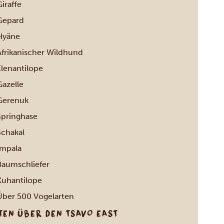
iraffe
Gepard
Hyäne
Afrikanischer Wildhund
Elenantilope
Gazelle
Gerenuk
Springhase
Schakal
Impala
Baumschliefer
Kuhantilope
Über 500 Vogelarten
TEN ÜBER DEN TSAVO EAST