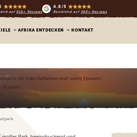
5
4.8/5
rend auf
916+ Reviews
Basierend auf
569+ Reviews
ZIELE
AFRIKA ENTDECKEN
KONTAKT
 bekannt für rote Elefanten und weite Ebenen.
ri-Routen.
alpark
km² großer Park, beeindruckend und