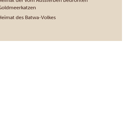
Heimat der vom Aussterben bedrohten
Goldmeerkatzen
Heimat des Batwa-Volkes