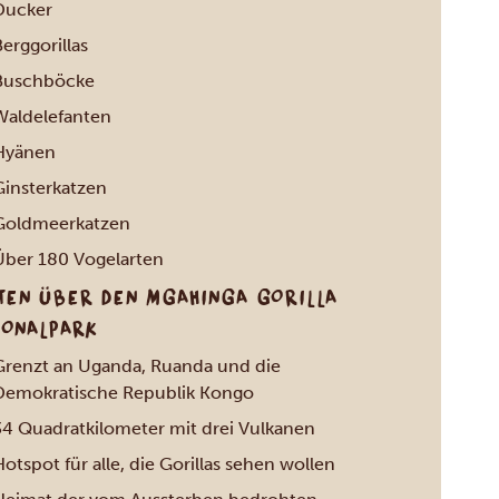
Ducker
erggorillas
Buschböcke
Waldelefanten
Hyänen
Ginsterkatzen
Goldmeerkatzen
Über 180 Vogelarten
TEN ÜBER DEN MGAHINGA GORILLA
IONALPARK
Grenzt an Uganda, Ruanda und die
Demokratische Republik Kongo
34 Quadratkilometer mit drei Vulkanen
otspot für alle, die Gorillas sehen wollen