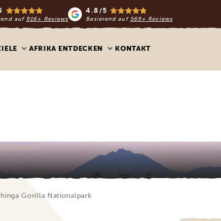
5
4.8/5
rend auf
916+ Reviews
Basierend auf
569+ Reviews
ZIELE
AFRIKA ENTDECKEN
KONTAKT
hinga Gorilla Nationalpark