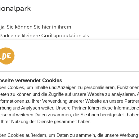
ionalpark
ja, Sie können Sie hier in ihrem
k eine kleinere Gorillapopulation als
tet er Ihnen ein einmaliges Erlebnis …
 aussieht, können Sie
hier
herausfinden.
a-Trekkingtour ist überaus beliebt
ine Erlaubnis sind erforderlich. Daher
im Voraus. Viel Spaß!
seite verwendet Cookies
en Cookies, um Inhalte und Anzeigen zu personalisieren, Funktionen 
eten zu können und die Zugriffe auf unsere Website zu analysieren.
derwege, die Ihnen die atemberaubende
nformationen zu Ihrer Verwendung unserer Website an unsere Partner 
egion näherbringen. Der Sabyinyo Gorge
bung und Analysen weiter. Unsere Partner führen diese Information
Trails und halten Einzigartiges für Sie
ise mit weiteren Daten zusammen, die Sie ihnen bereitgestellt haben 
Ihrer Nutzung der Dienste gesammelt haben.
den Cookies außerdem, um Daten zu sammeln, die unsere Werbung