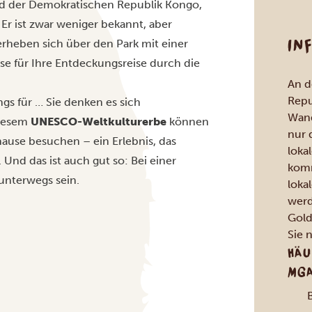
d der Demokratischen Republik Kongo,
 Er ist zwar weniger bekannt, aber
IN
rheben sich über den Park mit einer
se für Ihre Entdeckungsreise durch die
An d
Repu
ngs für … Sie denken es sich
Wand
diesem
UNESCO-Weltkulturerbe
können
nur 
ause besuchen – ein Erlebnis, das
loka
Und das ist auch gut so: Bei einer
komm
 unterwegs sein.
loka
werd
Gold
Sie 
HÄU
MGA
B