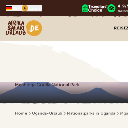
4.9/
€
DE
Euro
Basie
Afrika Safari Urlaub
REISE
Mgahinga Gorilla National Park
Home
Uganda-Urlaub
Nationalparks in Uganda
Mga