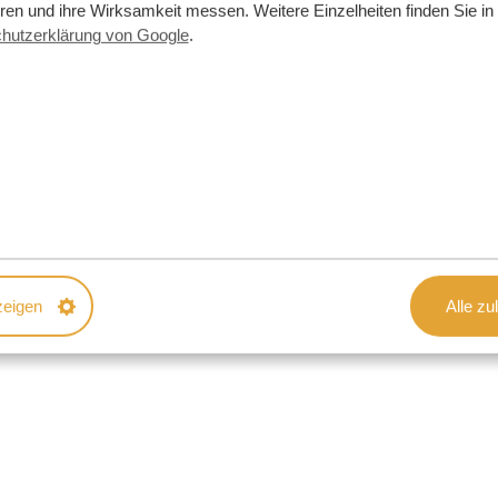
t Ihnen heute kulturelle Erlebnisse
eren und ihre Wirksamkeit messen. Weitere Einzelheiten finden Sie in
meinde teil und erfahren Sie dabei
hutzerklärung von Google
.
eder und Tänze.
zeigen
Alle zu