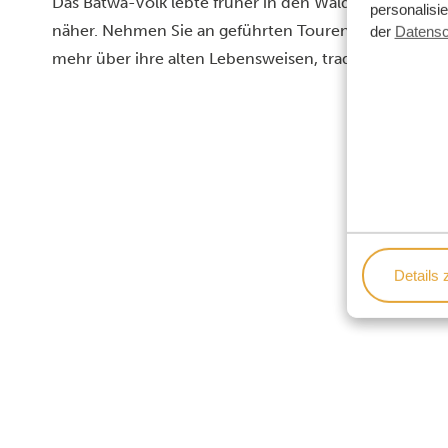
Das Batwa-Volk lebte früher in den Wäldern und bring
personalisi
näher. Nehmen Sie an geführten Touren durch die Ge
der
Datensc
mehr über ihre alten Lebensweisen, traditionellen Li
Details 