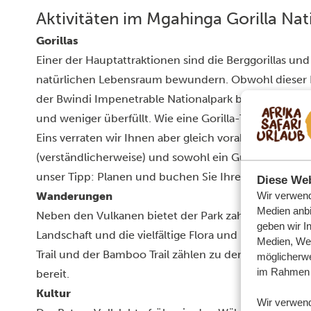
Aktivitäten im Mgahinga Gorilla Nat
Gorillas
Einer der Hauptattraktionen sind die Berggorillas und 
natürlichen Lebensraum bewundern. Obwohl dieser Par
der
Bwindi Impenetrable Nationalpark
beherbergt, bie
und weniger überfüllt. Wie eine Gorilla-Trekkingtour
Eins verraten wir Ihnen aber gleich vorab: Eine Gorill
(verständlicherweise) und sowohl ein Guide als auch e
unser Tipp: Planen und buchen Sie Ihre Tour bereits 
Diese Web
Wir verwend
Wanderungen
Medien anbi
Neben den Vulkanen bietet der Park zahlreiche Wan
geben wir I
Landschaft und die vielfältige Flora und Fauna der R
Medien, Wer
Trail und der Bamboo Trail zählen zu den beliebtesten 
möglicherwe
im Rahmen 
bereit.
Kultur
Wir verwen