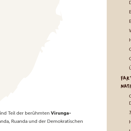
B
FAK
NAT
sind Teil der berühmten
Virunga-
Uganda, Ruanda und der Demokratischen
H