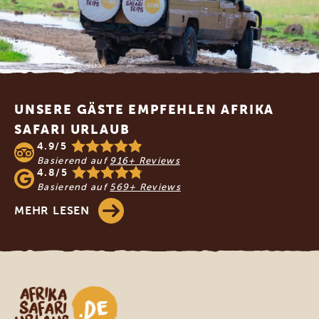
Footer
UNSERE GÄSTE EMPFEHLEN AFRIKA
SAFARI URLAUB
4.9/5
Basierend auf
916+ Reviews
4.8/5
Basierend auf
569+ Reviews
MEHR LESEN
Afrika Safari Urlaub