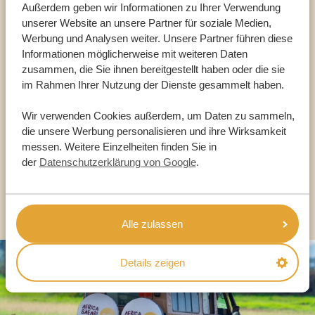
Außerdem geben wir Informationen zu Ihrer Verwendung
unserer Website an unsere Partner für soziale Medien,
Sprechen Sie mit einem
Werbung und Analysen weiter. Unsere Partner führen diese
Informationen möglicherweise mit weiteren Daten
Reiseberater
zusammen, die Sie ihnen bereitgestellt haben oder die sie
im Rahmen Ihrer Nutzung der Dienste gesammelt haben.
UNSERE EXPERTEN HELFEN IHNEN GERN
Wir verwenden Cookies außerdem, um Daten zu sammeln,
die unsere Werbung personalisieren und ihre Wirksamkeit
messen. Weitere Einzelheiten finden Sie in
DE:
+49 3222 1850 795
der
Datenschutzerklärung von Google
.
ANDERE LÄNDER
Alle zulassen
Details zeigen