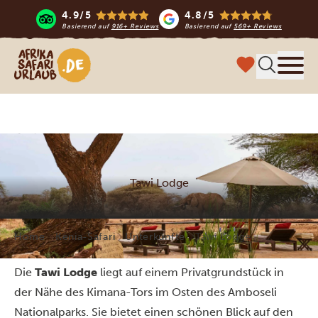
4.9/5
4.8/5
Basierend auf
916+ Reviews
Basierend auf
569+ Reviews
Afrika Safari Urlaub
Menü
Tawi Lodge
Home
Kenia-Safari
Unterkünfte
Tawi Lodge
Die
Tawi Lodge
liegt auf einem Privatgrundstück in
der Nähe des Kimana-Tors im Osten des Amboseli
Nationalparks. Sie bietet einen schönen Blick auf den