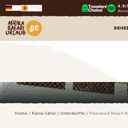
4.9/
€
DE
Euro
Basie
Afrika Safari Urlaub
REISE
Home
Kenia-Safari
Unterkünfte
Pinewood Beach Re