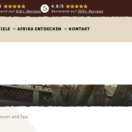
5
4.8/5
rend auf
916+ Reviews
Basierend auf
569+ Reviews
ZIELE
AFRIKA ENTDECKEN
KONTAKT
Pinewood Beach Resort and Spa
sort and Spa