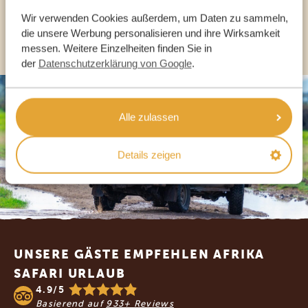
Wir verwenden Cookies außerdem, um Daten zu sammeln,
ANDERE LÄNDER
die unsere Werbung personalisieren und ihre Wirksamkeit
messen. Weitere Einzelheiten finden Sie in
der
Datenschutzerklärung von Google
.
Alle zulassen
Details zeigen
Footer
UNSERE GÄSTE EMPFEHLEN AFRIKA
SAFARI URLAUB
4.9/5
Basierend auf
933+ Reviews