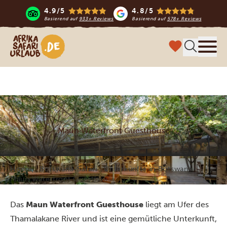
4.9/5
4.8/5
Basierend auf
933+ Reviews
Basierend auf
578+ Reviews
Afrika Safari Urlaub
Menü
Maun Waterfront Guesthouse
Home
Botswana-Safari
Unterkünfte in Botswana
Maun Waterfront Guesthouse
Das
Maun Waterfront Guesthouse
liegt am Ufer des
Thamalakane River und ist eine gemütliche Unterkunft,