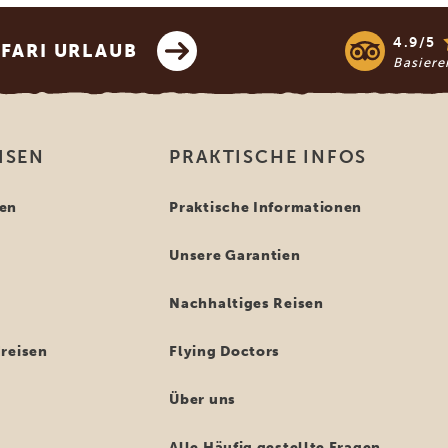
4.9/5
AFARI URLAUB
Basier
ISEN
PRAKTISCHE INFOS
en
Praktische Informationen
Unsere Garantien
n
Nachhaltiges Reisen
reisen
Flying Doctors
Über uns
Alle Häufig gestellte Fragen