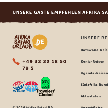
Footer
UNSERE GÄSTE EMPFEHLEN AFRIKA S
Afrika Safari Urlaub
UNSERE RE
Botswana-Reis
+49 32 22 18 50
Kenia-Reisen
79 5
Uganda-Reise
Südafrika Rund
Aktivitäten
© 2026 Afrika Safari B.V.
Unterkünfte