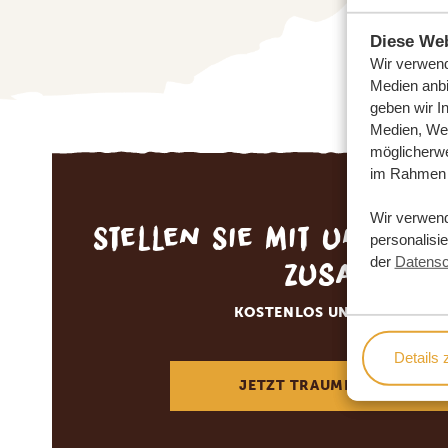
Diese Web
Wir verwend
Medien anbi
geben wir I
Medien, Wer
möglicherwe
im Rahmen 
Wir verwen
Stellen Sie mit uns Ihr
personalisi
zusammen
der
Datensc
KOSTENLOS UND UNVERBIN
Details 
JETZT TRAUMREISE ANFOR