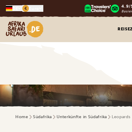
4.9/
€
DE
Euro
Basie
Afrika Safari Urlaub
REISE
Home
Südafrika
Unterkünfte in Südafrika
Leopards 