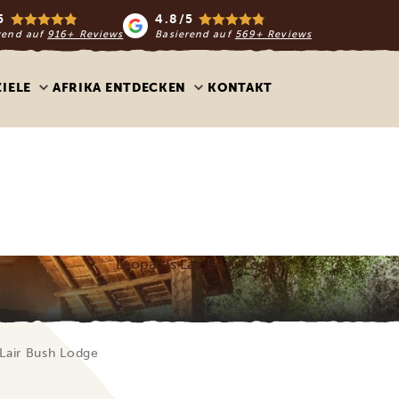
5
4.8/5
rend auf
916+ Reviews
Basierend auf
569+ Reviews
ZIELE
AFRIKA ENTDECKEN
KONTAKT
Leopards Lair Bush Lodge
Lair Bush Lodge