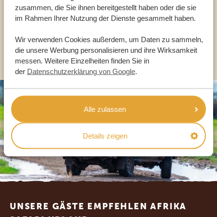
zusammen, die Sie ihnen bereitgestellt haben oder die sie
im Rahmen Ihrer Nutzung der Dienste gesammelt haben.
DE:
+49 3222 1850 795
Wir verwenden Cookies außerdem, um Daten zu sammeln,
ANDERE LÄNDER
die unsere Werbung personalisieren und ihre Wirksamkeit
messen. Weitere Einzelheiten finden Sie in
der
Datenschutzerklärung von Google
.
Alle zulassen
Details zeigen
Footer
UNSERE GÄSTE EMPFEHLEN AFRIKA