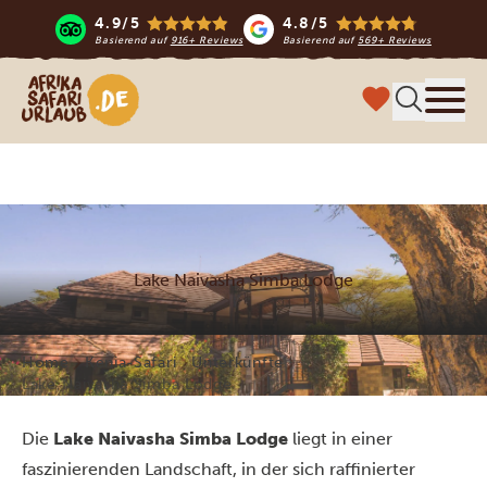
4.9/5
4.8/5
Basierend auf
916+ Reviews
Basierend auf
569+ Reviews
Afrika Safari Urlaub
Menü
Lake Naivasha Simba Lodge
Home
Kenia-Safari
Unterkünfte
Lake Naivasha Simba Lodge
Die
Lake Naivasha Simba Lodge
liegt in einer
faszinierenden Landschaft, in der sich raffinierter