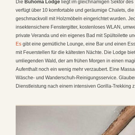
Die
Buhoma Lodge
liegt im gleichnamigen Sektor des
verfügt über 10 komfortable und geräumige Chalets, die
geschmackvoll mit Holzmöbeln eingerichtet wurden. Jed
insektensichere Fenstergitter, kostenloses WLAN, umwe
private Veranda und ein eigenes Bad mit Spültoilette 
Es
gibt eine gemütliche Lounge, eine Bar und einen Es
mit Feuerstellen für die kältesten Nächte. Die Lodge bi
umliegenden Wald, der am frühen Morgen in einen magis
Aufenthalt noch ein wenig mehr verzaubert. Eine Massag
Wäsche- und Wanderschuh-Reinigungsservice. Glauben
Dienstleistung nach einem intensiven Gorilla-Trekking 