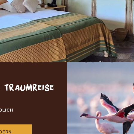
e Traumreise
DLICH
RDERN