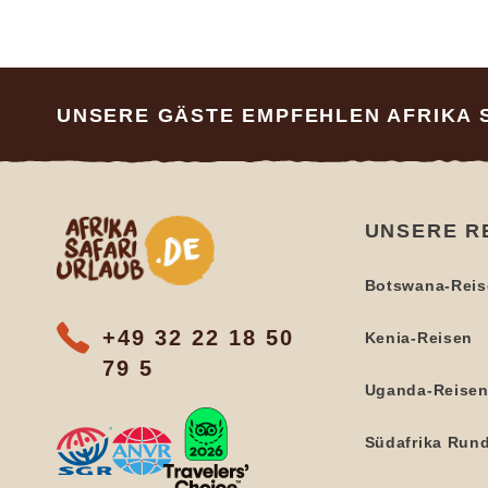
Footer
UNSERE GÄSTE EMPFEHLEN AFRIKA 
Afrika Safari Urlaub
UNSERE R
Botswana-Reis
+49 32 22 18 50
Kenia-Reisen
79 5
Uganda-Reise
Südafrika Run