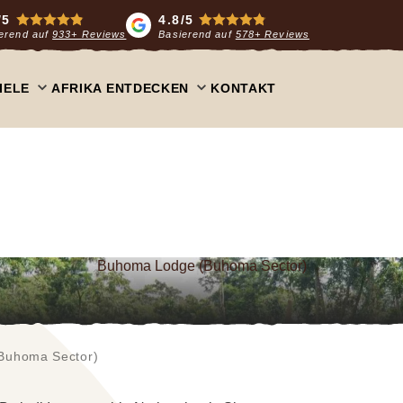
/5
4.8/5
erend auf
933+ Reviews
Basierend auf
578+ Reviews
IELE
AFRIKA ENTDECKEN
KONTAKT
Buhoma Lodge (Buhoma Sector)
Buhoma Sector)