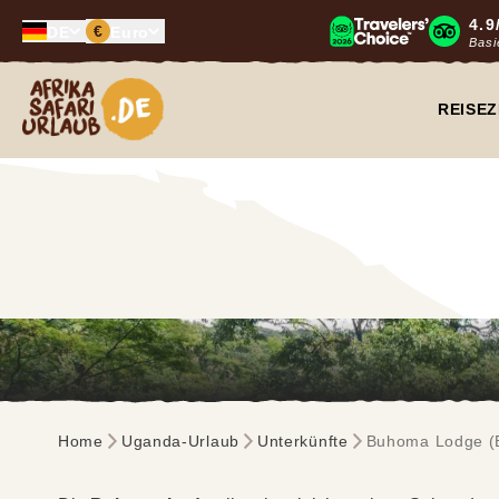
4.9
€
DE
Euro
Basi
Afrika Safari Urlaub
REISEZ
Home
Uganda-Urlaub
Unterkünfte
Buhoma Lodge (