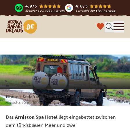
4.9/5
4.8/5
Basierend auf
933+ Reviews
Basierend auf
578+ Reviews
Afrika Safari Urlaub
Menü
Arniston Spa Hotel
Home
Südafrika
Unterkünfte in Südafrika
Arniston Spa Hotel
Das
Arniston Spa Hotel
liegt eingebettet zwischen
dem türkisblauen Meer und zwei