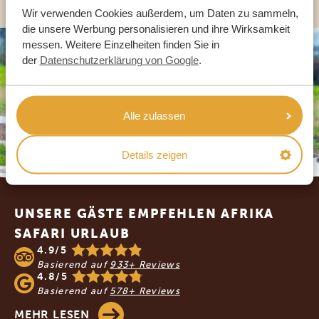
Wir verwenden Cookies außerdem, um Daten zu sammeln,
die unsere Werbung personalisieren und ihre Wirksamkeit
messen. Weitere Einzelheiten finden Sie in
der
Datenschutzerklärung von Google
.
Alle zulassen
Details zeigen
Footer
UNSERE GÄSTE EMPFEHLEN AFRIKA
SAFARI URLAUB
4.9/5
Basierend auf
933+ Reviews
4.8/5
Basierend auf
578+ Reviews
MEHR LESEN