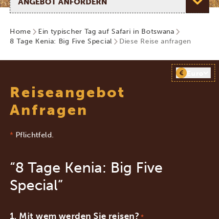
Home
Ein typischer Tag auf Safari in Botswana
8 Tage Kenia: Big Five Special
Diese Reise anfragen
€
Euro
Reiseangebot
Anfragen
*
Pflichtfeld.
“8 Tage Kenia: Big Five
Special”
Mit wem werden Sie reisen?
*