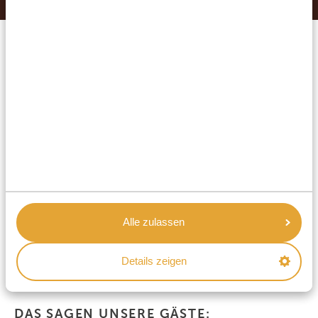
ERFÜLLEN SIE SICH IHREN
TRAUMURLAUB MIT AFRIKA
SAFARI URLAUB
Maßgeschneiderte, private Reise
Unverbindliche Reiseanfrage
Bestpreisgarantie
Erstklassiger Service
Alle zulassen
Antwort innerhalb von 24 Stunden
Details zeigen
Wir kümmern uns um alles
DAS SAGEN UNSERE GÄSTE: