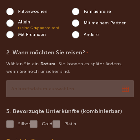
Flitterwochen
Familienreise
Allein
Mit meinem Partner
(keine Gruppenreisen)
Mit Freunden
Andere
Wann möchten Sie reisen?
*
Wählen Sie ein
Datum
. Sie können es später ändern,
wenn Sie noch unsicher sind.
TT
Punkt
MM
Bevorzugte Unterkünfte (kombinierbar)
Punkt
Silber
Gold
Platin
JJJJ