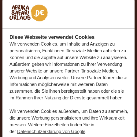
+49
Land
*
Deutschland
Diese Webseite verwendet Cookies
Ich möchte den Newsletter mit Reise-News
Wir verwenden Cookies, um Inhalte und Anzeigen zu
personalisieren, Funktionen für soziale Medien anbieten zu
und Inspirationen für meinen nächsten
können und die Zugriffe auf unsere Website zu analysieren.
unvergesslichen Urlaub erhalten.
Außerdem geben wir Informationen zu Ihrer Verwendung
unserer Website an unsere Partner für soziale Medien,
Werbung und Analysen weiter. Unsere Partner führen diese
Informationen möglicherweise mit weiteren Daten
zusammen, die Sie ihnen bereitgestellt haben oder die sie
im Rahmen Ihrer Nutzung der Dienste gesammelt haben.
Durch die Übermittlung Ihrer Daten stimmen Sie zu, dass
Wir verwenden Cookies außerdem, um Daten zu sammeln,
unser Team Sie gemäß unserer
Datenschutzerklärung
und
die unsere Werbung personalisieren und ihre Wirksamkeit
unseren
Allgemeine Geschäftsbedingungen
kontaktieren
messen. Weitere Einzelheiten finden Sie in
darf.
der
Datenschutzerklärung von Google
.