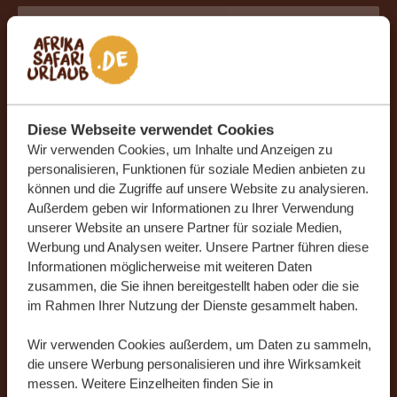
Deutschland
+49
Land
*
Deutschland
Diese Webseite verwendet Cookies
Wir verwenden Cookies, um Inhalte und Anzeigen zu
personalisieren, Funktionen für soziale Medien anbieten zu
Ich möchte den Newsletter mit Reise-News
können und die Zugriffe auf unsere Website zu analysieren.
und Inspirationen für meinen nächsten
Außerdem geben wir Informationen zu Ihrer Verwendung
unvergesslichen Urlaub erhalten.
unserer Website an unsere Partner für soziale Medien,
Werbung und Analysen weiter. Unsere Partner führen diese
Informationen möglicherweise mit weiteren Daten
zusammen, die Sie ihnen bereitgestellt haben oder die sie
im Rahmen Ihrer Nutzung der Dienste gesammelt haben.
Wir verwenden Cookies außerdem, um Daten zu sammeln,
Durch die Übermittlung Ihrer Daten stimmen Sie zu, dass
die unsere Werbung personalisieren und ihre Wirksamkeit
unser Team Sie gemäß unserer
Datenschutzerklärung
und
messen. Weitere Einzelheiten finden Sie in