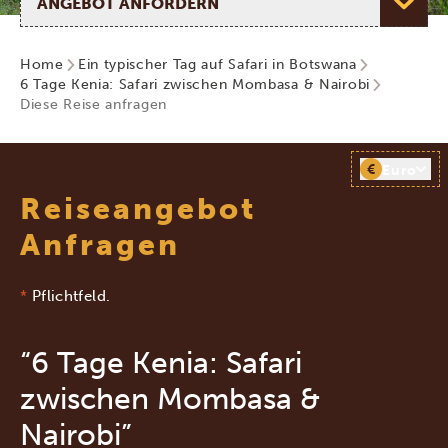
Home
Ein typischer Tag auf Safari in Botswana
6 Tage Kenia: Safari zwischen Mombasa & Nairobi
Diese Reise anfragen
€
Euro
Reiseangebot
Anfragen
*
Pflichtfeld.
“6 Tage Kenia: Safari
zwischen Mombasa &
Nairobi”