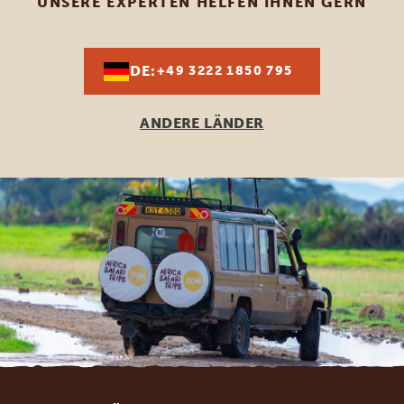
UNSERE EXPERTEN HELFEN IHNEN GERN
DE:
+49 3222 1850 795
ANDERE LÄNDER
Footer