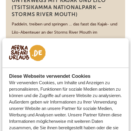
UNTERWEGS MIT KAJAK UND LILO
(TSITSIKAMMA NATIONALPARK –
STORMS RIVER MOUTH)
Paddeln, treiben und springen … das fasst das Kajak- und
Lilo-Abenteuer an der Storms River Mouth im
Tsitsikamma Nationalpark zusammen. Die zwei- bis
dreistündige Tour beginnt je nach Seegang entweder mit
einer Kajaktour über das Meer unter der Hängebrücke
hindurch oder mit einer Wanderung durch den Wald, um
DIESE AKTIVITÄT ANSEHEN
weiter oben zu starten. Sie paddeln durch […]
Diese Webseite verwendet Cookies
Wir verwenden Cookies, um Inhalte und Anzeigen zu
personalisieren, Funktionen für soziale Medien anbieten zu
können und die Zugriffe auf unsere Website zu analysieren.
Cape Town
Außerdem geben wir Informationen zu Ihrer Verwendung
TWO OCEANS AQUARIUM IN KAPSTADT
unserer Website an unsere Partner für soziale Medien,
Das Two Oceans Aquarium an der V&A Waterfront in
Werbung und Analysen weiter. Unsere Partner führen diese
Kapstadt zeigt über 8.000 faszinierende Meerestiere aus
Informationen möglicherweise mit weiteren Daten
zusammen, die Sie ihnen bereitgestellt haben oder die sie
dem Atlantischen und Indischen Ozean. Von Haien und