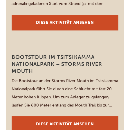
adrenalingeladenen Start vom Strand (ja, mit dem
Traktor!) und geht in eine malerische Bootsfahrt entlang
der Robberg Peninsula über. Diese beherbergt rund
DIESE AKTIVITÄT ANSEHEN
8.000 verspielte Robben – und hier haben Sie die
Gelegenheit, unter Anleitung eines […]
Tsitsikamma National Park
BOOTSTOUR IM TSITSIKAMMA
NATIONALPARK – STORMS RIVER
MOUTH
Die Bootstour an der Storms River Mouth im Tsitsikamma
Nationalpark führt Sie durch eine Schlucht mit fast 20
Meter hohen Klippen. Um zum Anleger zu gelangen,
laufen Sie 800 Meter entlang des Mouth Trail bis zur
Hängebrücke, von wo aus die „Spirit of Tsitsikamma”
ablegt. Das Boot bietet Platz für bis zu 22 Passagiere und
DIESE AKTIVITÄT ANSEHEN
[…]