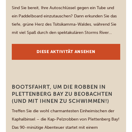
Sind Sie bereit, Ihre Autoschlüssel gegen ein Tube und
ein Paddelboard einzutauschen? Dann erkunden Sie das
tiefe, grüne Herz des Tsitsikamma-Waldes, während Sie
mit viel Spaß durch den spektakulären Storms River
Canyon treiben. Dieses entspannte, dreistündige Tube &
SUP-Abenteuer ist perfekt für die ganze Familie –
DIESE AKTIVITÄT ANSEHEN
erwarten Sie jede Menge Spritzwasser,
Schwimmmöglichkeiten und atemberaubende
Landschaften. […]
Plettenberg
BOOTSFAHRT, UM DIE ROBBEN IN
PLETTENBERG BAY ZU BEOBACHTEN
(UND MIT IHNEN ZU SCHWIMMEN!)
Treffen Sie die wohl charmantesten Einheimischen der
Kaphalbinsel – die Kap-Pelzrobben von Plettenberg Bay!
Das 90-minütige Abenteuer startet mit einem