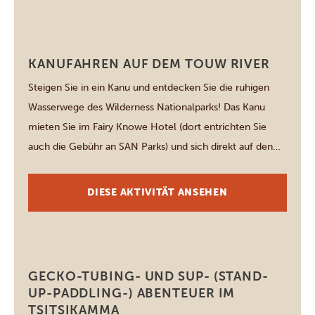
wie dem Tsitsikamma-Nationalpark, der für seine
Wanderwege […]
Wilderness (Garden Route)
KANUFAHREN AUF DEM TOUW RIVER
Steigen Sie in ein Kanu und entdecken Sie die ruhigen
Wasserwege des Wilderness Nationalparks! Das Kanu
mieten Sie im Fairy Knowe Hotel (dort entrichten Sie
auch die Gebühr an SAN Parks) und sich direkt auf den
malerischen Touw River begeben. Jedes Kanu ist mit
großen spritzwassergeschützten Eimern ausgestattet,
DIESE AKTIVITÄT ANSEHEN
damit Ihr Picknick und Ihre Kamera sicher […]
Tsitsikamma National Park
GECKO-TUBING- UND SUP- (STAND-
UP-PADDLING-) ABENTEUER IM
TSITSIKAMMA