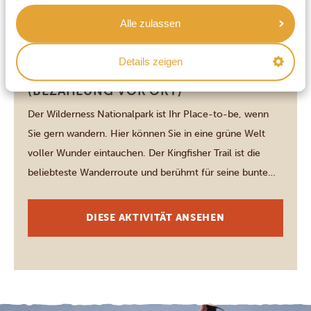
Verhalten. Der Respekt […]
Alle zulassen
Wilderness (Garden Route)
WANDERUNG AUF DEM KINGFISHER
Details zeigen
TRAIL IM WILDERNESS NATIONALPARK
(BEZAHLUNG VOR ORT)
Der Wilderness Nationalpark ist Ihr Place-to-be, wenn
Sie gern wandern. Hier können Sie in eine grüne Welt
voller Wunder eintauchen. Der Kingfisher Trail ist die
beliebteste Wanderroute und berühmt für seine bunte
Vogelwelt – darunter Kobalteisvögel, Riesenfischer,
Federhelmturakos, Fischadler und Maskenpirole. Die
DIESE AKTIVITÄT ANSEHEN
sieben Kilometer lange Route schlängelt sich am
Flussufer entlang, vorbei an Wasserfällen,
Picknickplätzen und […]