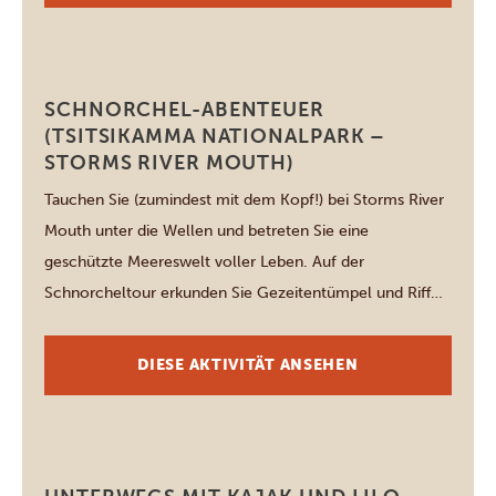
Tsitsikamma National Park
SCHNORCHEL-ABENTEUER
(TSITSIKAMMA NATIONALPARK –
STORMS RIVER MOUTH)
Tauchen Sie (zumindest mit dem Kopf!) bei Storms River
Mouth unter die Wellen und betreten Sie eine
geschützte Meereswelt voller Leben. Auf der
Schnorcheltour erkunden Sie Gezeitentümpel und Riffe,
an denen Fische vorbeischießen und Rochen auf dem
Meeresgrund ruhen. Bevor es losgeht, gibt es eine kurze
DIESE AKTIVITÄT ANSEHEN
Einweisung in die Ausrüstung und Techniken, und ein
Guide […]
Tsitsikamma National Park