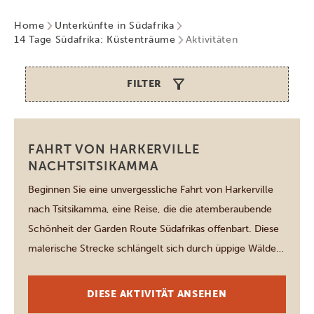
Home
Unterkünfte in Südafrika
14 Tage Südafrika: Küstenträume
Aktivitäten
FILTER
Tsitsikamma National Park
FAHRT VON HARKERVILLE
NACHTSITSIKAMMA
Beginnen Sie eine unvergessliche Fahrt von Harkerville
nach Tsitsikamma, eine Reise, die die atemberaubende
Schönheit der Garden Route Südafrikas offenbart. Diese
malerische Strecke schlängelt sich durch üppige Wälder,
dramatische Küstenlinien und charmante Städte und
bietet panoramatische Ausblicke, die das Wesen der
DIESE AKTIVITÄT ANSEHEN
Region einfangen. Halten Sie an wichtigen Attraktionen