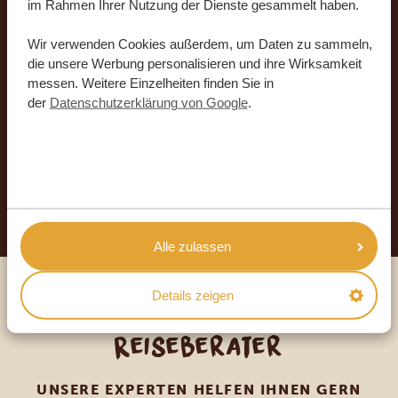
im Rahmen Ihrer Nutzung der Dienste gesammelt haben.
Stellen Sie mit uns Ihre
Wir verwenden Cookies außerdem, um Daten zu sammeln,
die unsere Werbung personalisieren und ihre Wirksamkeit
Traumreise zusammen
messen. Weitere Einzelheiten finden Sie in
der
Datenschutzerklärung von Google
.
KOSTENLOS UND UNVERBINDLICH
JETZT TRAUMREISE ANFORDERN
Alle zulassen
Details zeigen
Sprechen Sie mit einem
Reiseberater
UNSERE EXPERTEN HELFEN IHNEN GERN