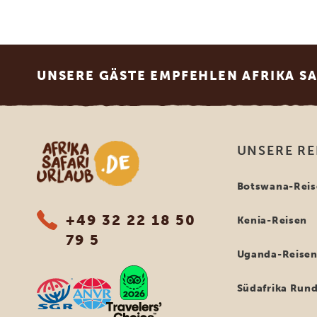
Footer
UNSERE GÄSTE EMPFEHLEN AFRIKA S
Afrika Safari Urlaub
UNSERE RE
Botswana-Reis
+49 32 22 18 50
Kenia-Reisen
79 5
Uganda-Reise
Südafrika Rund