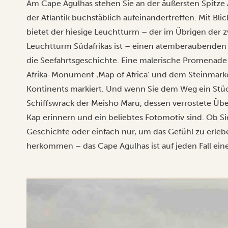
Am Cape Agulhas stehen Sie an der äußersten Spitze 
der Atlantik buchstäblich aufeinandertreffen. Mit Bli
bietet der hiesige Leuchtturm – der im Übrigen der z
Leuchtturm Südafrikas ist – einen atemberaubenden B
die Seefahrtsgeschichte. Eine malerische Promenad
Afrika-Monument ‚Map of Africa‘ und dem Steinmarker
Kontinents markiert. Und wenn Sie dem Weg ein Stüc
Schiffswrack der Meisho Maru, dessen verrostete Übe
Kap erinnern und ein beliebtes Fotomotiv sind. Ob S
Geschichte oder einfach nur, um das Gefühl zu erlebe
herkommen – das Cape Agulhas ist auf jeden Fall ein