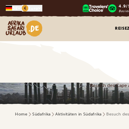
4.9/
€
DE
Euro
Basie
Afrika Safari Urlaub
REISE
Besuch des Cape A
Home
Südafrika
Aktivitäten in Südafrika
Besuch des