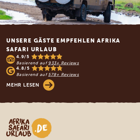
Footer
UNSERE GÄSTE EMPFEHLEN AFRIKA
SAFARI URLAUB
4.9/5
Basierend auf
933+ Reviews
4.8/5
Basierend auf
578+ Reviews
MEHR LESEN
Afrika Safari Urlaub