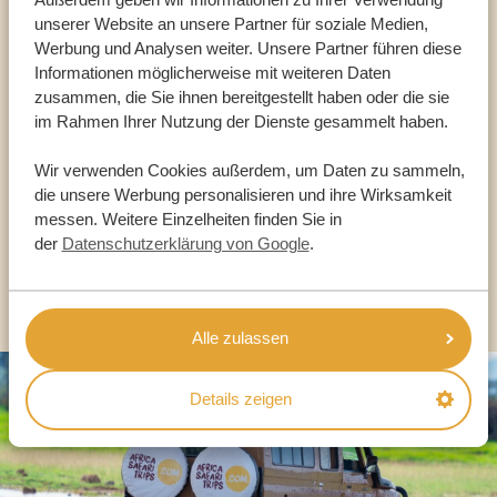
unserer Website an unsere Partner für soziale Medien,
Sprechen Sie mit einem
Werbung und Analysen weiter. Unsere Partner führen diese
Reiseberater
Informationen möglicherweise mit weiteren Daten
zusammen, die Sie ihnen bereitgestellt haben oder die sie
im Rahmen Ihrer Nutzung der Dienste gesammelt haben.
UNSERE EXPERTEN HELFEN IHNEN GERN
Wir verwenden Cookies außerdem, um Daten zu sammeln,
die unsere Werbung personalisieren und ihre Wirksamkeit
DE:
messen. Weitere Einzelheiten finden Sie in
+49 3222 1850 795
der
Datenschutzerklärung von Google
.
ANDERE LÄNDER
Alle zulassen
Details zeigen