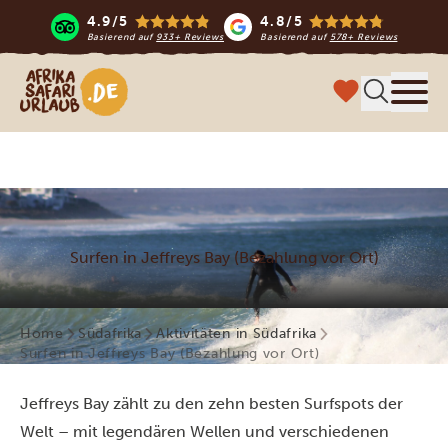
4.9/5
4.8/5
Basierend auf
933+ Reviews
Basierend auf
578+ Reviews
Afrika Safari Urlaub
Menü
Surfen in Jeffreys Bay (Bezahlung vor Ort)
Home
Südafrika
Aktivitäten in Südafrika
Surfen in Jeffreys Bay (Bezahlung vor Ort)
Jeffreys Bay zählt zu den zehn besten Surfspots der
Welt – mit legendären Wellen und verschiedenen