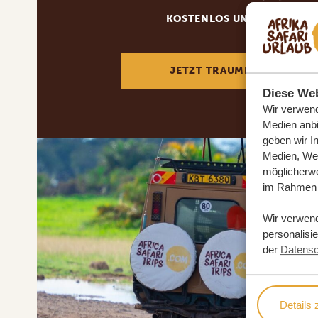
KOSTENLOS UND UNVERBIN
JETZT TRAUMREISE ANFOR
Diese Web
Wir verwend
Medien anbi
geben wir I
Medien, Wer
möglicherwe
im Rahmen 
Wir verwen
personalisi
der
Datensc
Details 