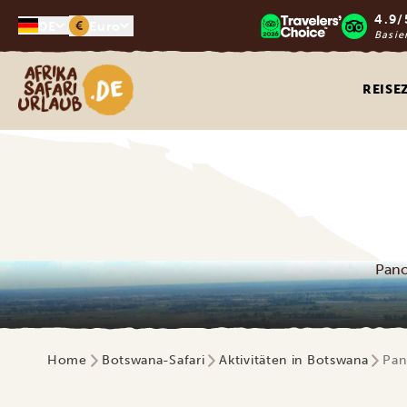
4.9/
€
DE
Euro
Basie
Afrika Safari Urlaub
REISE
Pano
Home
Botswana-Safari
Aktivitäten in Botswana
Pan