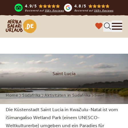
4.9/5
4.8/5
Basierend auf
916+ Reviews
Basierend auf
569+ Reviews
Afrika Safari Urlaub
Menü
Saint Lucia
Home
Südafrika
Aktivitäten in Südafrika
Saint Lucia
Die Küstenstadt Saint Lucia in KwaZulu-Natal ist vom
iSimangaliso Wetland Park (einem UNESCO-
Weltkulturerbe) umgeben und ein Paradies für