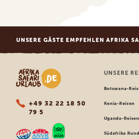
Footer
UNSERE GÄSTE EMPFEHLEN AFRIKA S
Afrika Safari Urlaub
UNSERE RE
Botswana-Reis
+49 32 22 18 50
Kenia-Reisen
79 5
Uganda-Reise
Südafrika Rund