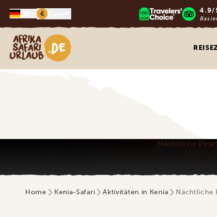
4.9/
€
DE
Euro
Basie
Afrika Safari Urlaub
REISE
Nächtliche Pirsch
Home
Kenia-Safari
Aktivitäten in Kenia
Nächtliche P