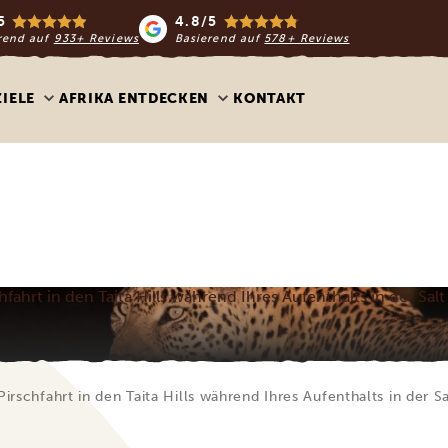
5
4.8/5
rend auf
933+ Reviews
Basierend auf
578+ Reviews
ZIELE
AFRIKA ENTDECKEN
KONTAKT
fahrt in den Taita Hills während Ihres Aufenthalts in der Salt
irschfahrt in den Taita Hills während Ihres Aufenthalts in der Sa