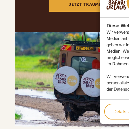
JETZT TRAUMREISE ANFOR
Diese Web
Wir verwend
Medien anbi
geben wir I
Medien, Wer
möglicherwe
im Rahmen 
Wir verwen
personalisi
der
Datensc
Details 