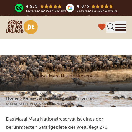
4.9/5
4.8/5
Basierend auf
933+ Reviews
Basierend auf
578+ Reviews
Afrika Safari Urlaub
Menü
Masai Mara Nationalreservat
Home
Kenia-Safari
Aktivitäten in Kenia
Masai Mara Nationalreservat
Das Masai Mara Nationalreservat ist eines der
berühmtesten Safarigebiete der Welt, liegt 270