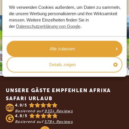
Wir verwenden Cookies außerdem, um Daten zu sammeln,
die unsere Werbung personalisieren und ihre Wirksamkeit
messen. Weitere Einzelheiten finden Sie in
der
Datenschutzerklärung von Google
.
Alle zulassen
Details zeigen
Footer
UNSERE GÄSTE EMPFEHLEN AFRIKA
SAFARI URLAUB
4.9/5
Basierend auf
933+ Reviews
4.8/5
Basierend auf
578+ Reviews