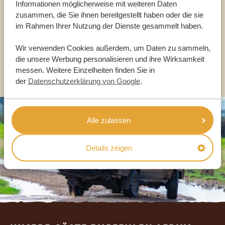
Informationen möglicherweise mit weiteren Daten
zusammen, die Sie ihnen bereitgestellt haben oder die sie
im Rahmen Ihrer Nutzung der Dienste gesammelt haben.
DE:
+49 3222 1850 795
Wir verwenden Cookies außerdem, um Daten zu sammeln,
die unsere Werbung personalisieren und ihre Wirksamkeit
ANDERE LÄNDER
messen. Weitere Einzelheiten finden Sie in
der
Datenschutzerklärung von Google
.
Alle zulassen
Details zeigen
Footer