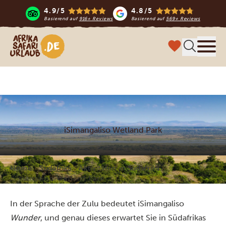
4.9/5
4.8/5
Basierend auf
916+ Reviews
Basierend auf
569+ Reviews
Afrika Safari Urlaub
Menü
iSimangaliso Wetland Park
Home
Südafrika
Aktivitäten in Südafrika
iSimangaliso Wetland Park
In der Sprache der Zulu bedeutet iSimangaliso
Wunder
, und genau dieses erwartet Sie in Südafrikas