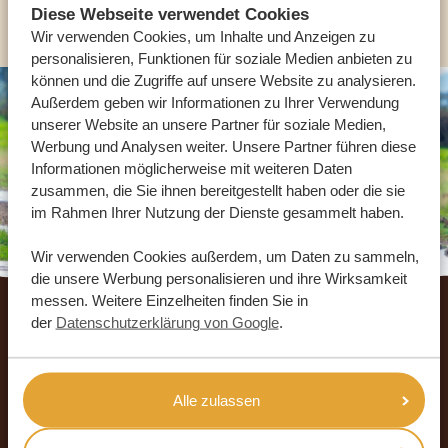
ANDERE LÄNDER
Diese Webseite verwendet Cookies
Wir verwenden Cookies, um Inhalte und Anzeigen zu
personalisieren, Funktionen für soziale Medien anbieten zu
können und die Zugriffe auf unsere Website zu analysieren.
Außerdem geben wir Informationen zu Ihrer Verwendung
unserer Website an unsere Partner für soziale Medien,
Werbung und Analysen weiter. Unsere Partner führen diese
Informationen möglicherweise mit weiteren Daten
zusammen, die Sie ihnen bereitgestellt haben oder die sie
im Rahmen Ihrer Nutzung der Dienste gesammelt haben.
Wir verwenden Cookies außerdem, um Daten zu sammeln,
die unsere Werbung personalisieren und ihre Wirksamkeit
Footer
messen. Weitere Einzelheiten finden Sie in
der
Datenschutzerklärung von Google
.
UNSERE GÄSTE EMPFEHLEN AFRIKA
SAFARI URLAUB
4.9/5
Alle zulassen
Basierend auf
933+ Reviews
4.8/5
Basierend auf
578+ Reviews