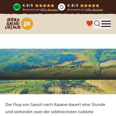
4.9/5
4.8/5
Basierend auf
933+ Reviews
Basierend auf
578+ Reviews
Afrika Safari Urlaub
Menü
Flug von Savuti-Marsch nach Kasane
Home
Botswana-Safari
Aktivitäten in Botswana
Flug von Savuti-Marsch nach Kasane
Der Flug von Savuti nach Kasane dauert eine Stunde
und verbindet zwei der wildreichsten Gebiete