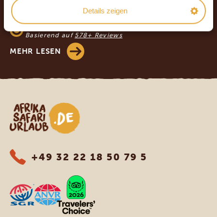
4.9/5
Details zeigen
Basierend auf
933+ Reviews
4.8/5
Basierend auf
578+ Reviews
MEHR LESEN
Afrika Safari Urlaub
+49 32 22 18 50 79 5