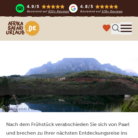
4.9/5
4.8/5
Basierend auf
933+ Reviews
Basierend auf
578+ Reviews
Afrika Safari Urlaub
Menü
Fahrt von Paarl nach Tulbagh
Home
Südafrika
Aktivitäten in Südafrika
Fahrt von Paarl nach Tulbagh
Nach dem Frühstück verabschieden Sie sich von Paarl
und brechen zu Ihrer nächsten Entdeckungsreise ins