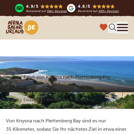
4.9/5
4.8/5
Basierend auf
916+ Reviews
Basierend auf
569+ Reviews
Afrika Safari Urlaub
Menü
Fahrt von Knysna nach Plettenberg Bay
Home
Südafrika
Aktivitäten in Südafrika
Fahrt von Knysna nach Plettenberg Bay
Von Knysna nach Plettenberg Bay sind es nur
35 Kilometer, sodass Sie Ihr nächstes Ziel in etwa einer