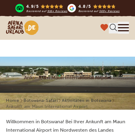
4.9/5
4.8/5
Basierend auf
916+ Reviews
Basierend auf
569+ Reviews
Afrika Safari Urlaub
Menü
Ankunft am Maun International Airport
Home
Botswana-Safari
Aktivitäten in Botswana
Ankunft am Maun International Airport
Willkommen in Botswana! Bei Ihrer Ankunft am Maun
International Airport im Nordwesten des Landes