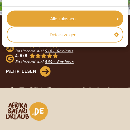
Footer
Alle zulassen
UNSERE GÄSTE EMPFEHLEN AFRIKA
Details zeigen
SAFARI URLAUB
4.9/5
Basierend auf
916+ Reviews
4.8/5
Basierend auf
569+ Reviews
MEHR LESEN
Afrika Safari Urlaub