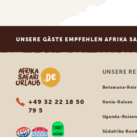
Footer
UNSERE GÄSTE EMPFEHLEN AFRIKA S
Afrika Safari Urlaub
UNSERE RE
Botswana-Reis
+49 32 22 18 50
Kenia-Reisen
79 5
Uganda-Reise
Südafrika Rund