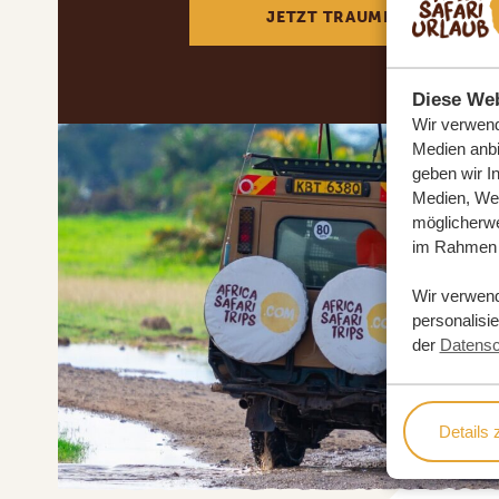
JETZT TRAUMREISE ANFOR
Diese Web
Wir verwend
Medien anbi
geben wir I
Medien, Wer
möglicherwe
im Rahmen 
Wir verwen
personalisi
der
Datensc
Details 