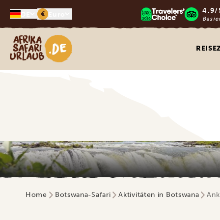
4.9/
€
DE
Euro
Basie
Afrika Safari Urlaub
REISE
Home
Botswana-Safari
Aktivitäten in Botswana
Ank