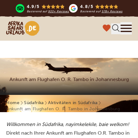
4.9/5
4.8/5
Basierend auf
933+ Reviews
Basierend auf
578+ Reviews
Afrika Safari Urlaub
Menü
Ankunft am Flughafen O. R. Tambo in Johannesburg
Home
Südafrika
Aktivitäten in Südafrika
Ankunft am Flughafen O. R. Tambo in Johannesburg
Willkommen in Südafrika, nayimkelekile, baie welkom!
Direkt nach Ihrer Ankunft am Flughafen O.R.
Tambo in