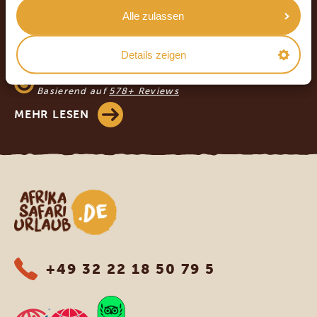
UNSERE GÄSTE EMPFEHLEN AFRIKA
Alle zulassen
SAFARI URLAUB
4.9/5
Details zeigen
Basierend auf
933+ Reviews
4.8/5
Basierend auf
578+ Reviews
MEHR LESEN
Afrika Safari Urlaub
+49 32 22 18 50 79 5